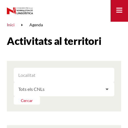
Me
Inici
Agenda
Activitats al territori
FILTRAR
FILTRAR
LES
ELS
ACTIVITATS
FILTRAR
RESULTATS
PER
LES
LOCALITAT
ACTIVITATS
Cercar
PER
CNL