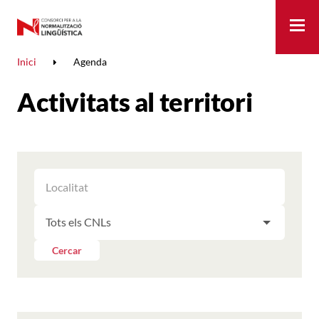
Me
Inici
Agenda
Activitats al territori
FILTRAR
FILTRAR
LES
ELS
ACTIVITATS
FILTRAR
RESULTATS
PER
LES
LOCALITAT
ACTIVITATS
Cercar
PER
CNL