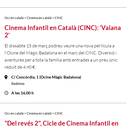
Oci en català > Cinema en català > CINC
Cinema Infantil en Català (CINC): ‘Vaiana
2’
El dissabte 15 de març podreu veure una nova pel·lícula a
l'Ocine del Màgic Badalona en el marc del CINC. Diversió i
aventures per a tota la família amb entrades a un preu únic
reduït de 4,90 €.
C/ Concòrdia, 1 (Ocine Màgic Badalona)
Badalona
A les 16.00 h
Oci en català > Cinema en català > CINC
"Del revés 2", Cicle de Cinema Infantil en