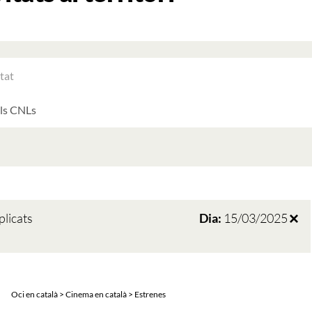
RAR
ATS
LTATS
AT
ATS
plicats
Dia:
15/03/2025
Oci en català > Cinema en català > Estrenes