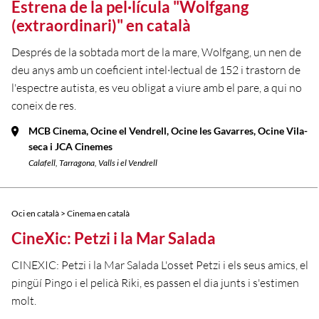
Estrena de la pel·lícula "Wolfgang
(extraordinari)" en català
Després de la sobtada mort de la mare, Wolfgang, un nen de
deu anys amb un coeficient intel·lectual de 152 i trastorn de
l'espectre autista, es veu obligat a viure amb el pare, a qui no
coneix de res.
MCB Cinema, Ocine el Vendrell, Ocine les Gavarres, Ocine Vila-
seca i JCA Cinemes
Calafell, Tarragona, Valls i el Vendrell
Oci en català > Cinema en català
CineXic: Petzi i la Mar Salada
CINEXIC: Petzi i la Mar Salada L'osset Petzi i els seus amics, el
pingüí Pingo i el pelicà Riki, es passen el dia junts i s'estimen
molt.