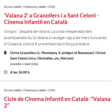
Oci en català > Cinema en català > CINC
'Vaiana 2' a Granollers i a Sant Celoni -
Cinema Infantil en Català
Sinopsi: Seqüela de Vaiana. La crida inesperada dels
avantpassats du la Vaiana a navegar cap a les mars llunyanes
d'Oceania, a bord d'una embarcació força precària.
Ocine Granollers (c. Montseny, 4, polígon el Ramassar) i Ocine
Sant Celoni (ctra. Olzinelles, s/n, Altrium)
Granollers i Sant Celoni
A les 16.00 h
Oci en català > Cinema en català > CINC
Cicle de Cinema Infantil en Català: "Vaiana
2"