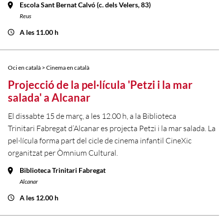
Escola Sant Bernat Calvó (c. dels Velers, 83)
Reus
A les 11.00 h
Oci en català > Cinema en català
Projecció de la pel·lícula 'Petzi i la mar
salada' a Alcanar
El dissabte 15 de març, a les 12.00 h, a la Biblioteca
Trinitari Fabregat d’Alcanar es projecta Petzi i la mar salada. La
pel·lícula forma part del cicle de cinema infantil CineXic
organitzat per Òmnium Cultural.
Biblioteca Trinitari Fabregat
Alcanar
A les 12.00 h