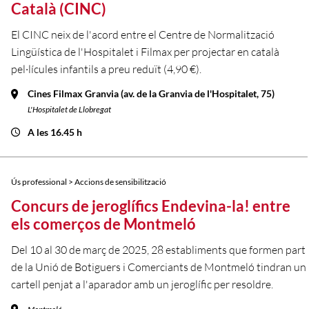
Català (CINC)
El CINC neix de l'acord entre el Centre de Normalització
Lingüística de l'Hospitalet i Filmax per projectar en català
pel·lícules infantils a preu reduït (4,90 €).
Cines Filmax Granvia (av. de la Granvia de l'Hospitalet, 75)
L'Hospitalet de Llobregat
A les 16.45 h
Ús professional > Accions de sensibilització
Concurs de jeroglífics Endevina-la! entre
els comerços de Montmeló
Del 10 al 30 de març de 2025, 28 establiments que formen part
de la Unió de Botiguers i Comerciants de Montmeló tindran un
cartell penjat a l'aparador amb un jeroglífic per resoldre.