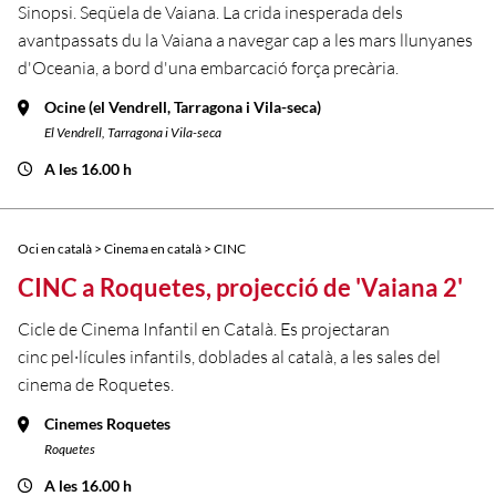
Sinopsi. Seqüela de Vaiana. La crida inesperada dels
avantpassats du la Vaiana a navegar cap a les mars llunyanes
d'Oceania, a bord d'una embarcació força precària.
Ocine (el Vendrell, Tarragona i Vila-seca)
El Vendrell, Tarragona i Vila-seca
A les 16.00 h
Oci en català > Cinema en català > CINC
CINC a Roquetes, projecció de 'Vaiana 2'
Cicle de Cinema Infantil en Català. Es projectaran
cinc pel·lícules infantils, doblades al català, a les sales del
cinema de Roquetes.
Cinemes Roquetes
Roquetes
A les 16.00 h