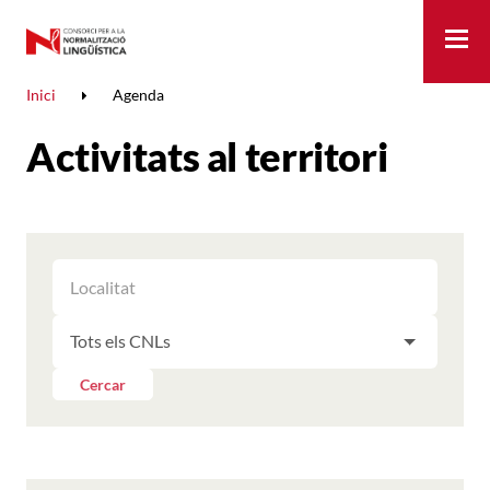
Me
Inici
Agenda
Activitats al territori
FILTRAR
FILTRAR
LES
ELS
ACTIVITATS
FILTRAR
RESULTATS
PER
LES
LOCALITAT
ACTIVITATS
Cercar
PER
CNL