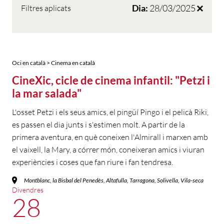
Dia:
28/03/2025
Filtres aplicats
Oci en català > Cinema en català
CineXic, cicle de cinema infantil: "Petzi i
la mar salada"
L'osset Petzi i els seus amics, el pingüí Pingo i el pelicà Riki,
es passen el dia junts i s'estimen molt. A partir de la
primera aventura, en què coneixen l'Almirall i marxen amb
el vaixell, la Mary, a córrer món, coneixeran amics i viuran
experiències i coses que fan riure i fan tendresa.
Montblanc, la Bisbal del Penedès, Altafulla, Tarragona, Solivella, Vila-seca
Divendres
28