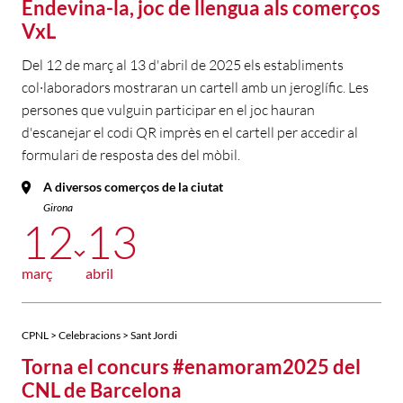
Endevina-la, joc de llengua als comerços
VxL
Del 12 de març al 13 d'abril de 2025 els establiments
col·laboradors mostraran un cartell amb un jeroglífic. Les
persones que vulguin participar en el joc hauran
d'escanejar el codi QR imprès en el cartell per accedir al
formulari de resposta des del mòbil.
A diversos comerços de la ciutat
Girona
12
13
març
abril
CPNL > Celebracions > Sant Jordi
Torna el concurs #enamoram2025 del
CNL de Barcelona