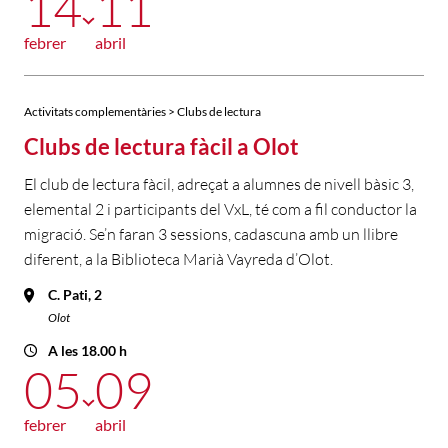
14
11
febrer
abril
Activitats complementàries > Clubs de lectura
Clubs de lectura fàcil a Olot
El club de lectura fàcil, adreçat a alumnes de nivell bàsic 3,
elemental 2 i participants del VxL, té com a fil conductor la
migració. Se’n faran 3 sessions, cadascuna amb un llibre
diferent, a la Biblioteca Marià Vayreda d’Olot.
C. Pati, 2
Olot
A les 18.00 h
05
09
febrer
abril