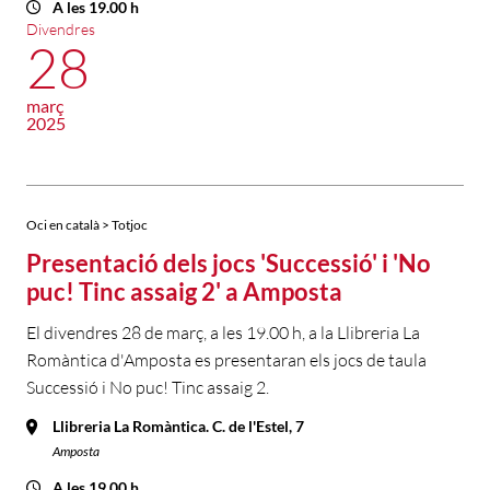
A les 19.00 h
Divendres
28
març
2025
Oci en català > Totjoc
Presentació dels jocs 'Successió' i 'No
puc! Tinc assaig 2' a Amposta
El divendres 28 de març, a les 19.00 h, a la Llibreria La
Romàntica d'Amposta es presentaran els jocs de taula
Successió i No puc! Tinc assaig 2.
Llibreria La Romàntica. C. de l'Estel, 7
Amposta
A les 19.00 h