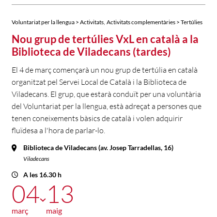
,
Voluntariat per la llengua > Activitats
Activitats complementàries > Tertúlies
Nou grup de tertúlies VxL en català a la
Biblioteca de Viladecans (tardes)
El 4 de març començarà un nou grup de tertúlia en català
organitzat pel Servei Local de Català i la Biblioteca de
Viladecans. El grup, que estarà conduït per una voluntària
del Voluntariat per la llengua, està adreçat a persones que
tenen coneixements bàsics de català i volen adquirir
fluïdesa a l'hora de parlar-lo.
Biblioteca de Viladecans (av. Josep Tarradellas, 16)
Viladecans
A les 16.30 h
04
13
març
maig