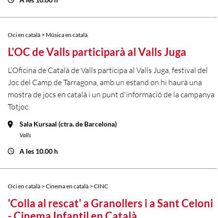
Oci en català > Música en català
L'OC de Valls participarà al Valls Juga
L’Oficina de Català de Valls participa al Valls Juga, festival del
Joc del Camp de Tarragona, amb un estand on hi haurà una
mostra de jocs en català i un punt d'informació de la campanya
Totjoc.
Sala Kursaal (ctra. de Barcelona)
Valls
A les 10.00 h
Oci en català > Cinema en català > CINC
'Colla al rescat' a Granollers i a Sant Celoni
- Cinema Infantil en Català