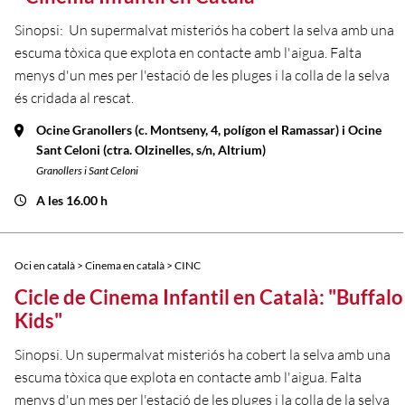
Sinopsi: Un supermalvat misteriós ha cobert la selva amb una
escuma tòxica que explota en contacte amb l'aigua. Falta
menys d'un mes per l'estació de les pluges i la colla de la selva
és cridada al rescat.
Ocine Granollers (c. Montseny, 4, polígon el Ramassar) i Ocine
Sant Celoni (ctra. Olzinelles, s/n, Altrium)
Granollers i Sant Celoni
A les 16.00 h
Oci en català > Cinema en català > CINC
Cicle de Cinema Infantil en Català: "Buffalo
Kids"
Sinopsi. Un supermalvat misteriós ha cobert la selva amb una
escuma tòxica que explota en contacte amb l'aigua. Falta
menys d'un mes per l'estació de les pluges i la colla de la selva