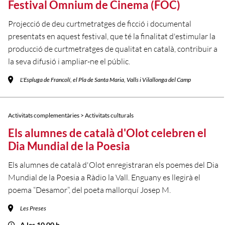
Festival Òmnium de Cinema (FOC)
Projecció de deu curtmetratges de ficció i documental
presentats en aquest festival, que té la finalitat d'estimular la
producció de curtmetratges de qualitat en català, contribuir a
la seva difusió i ampliar-ne el públic.
L'Espluga de Francolí, el Pla de Santa Maria, Valls i Vilallonga del Camp
Activitats complementàries > Activitats culturals
Els alumnes de català d'Olot celebren el
Dia Mundial de la Poesia
Els alumnes de català d'Olot enregistraran els poemes del Dia
Mundial de la Poesia a Ràdio la Vall. Enguany es llegirà el
poema “Desamor”, del poeta mallorquí Josep M.
Les Preses
A les 10.00 h