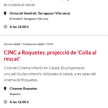
és cridada al rescat.
Ocine (el Vendrell, Tarragona i Vila-seca)
El Vendrell, Tarragona i Vila-seca
A les 16.00 h
Oci en català > Cinema en català > CINC
CINC a Roquetes, projecció de 'Colla al
rescat'
Cicle de Cinema Infantil en Català. Es projectaran
cinc pel·lícules infantils, doblades al català, a les sales del
cinema de Roquetes.
Cinemes Roquetes
Roquetes
A les 16.00 h