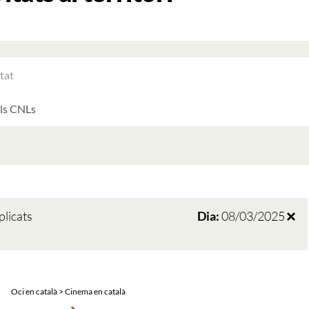
RAR
ATS
LTATS
AT
ATS
plicats
Dia:
08/03/2025
Oci en català > Cinema en català