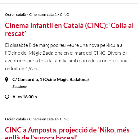
Oci en català > Cinema en català > CINC
Cinema Infantil en Català (CINC): ‘Colla al
rescat’
El dissabte 8 de març podreu veure una nova pel·lícula a
l'Ocine del Màgic Badalona en el marc del CINC. Diversió i
aventures per a tota la família amb entrades a un preu únic
reduït de 4,90 €.
C/ Concòrdia, 1 (Ocine Màgic Badalona)
Badalona
A les 16.00 h
Oci en català > Cinema en català > CINC
CINC a Amposta, projecció de 'Niko, més
enllà de l'aurora boreal'