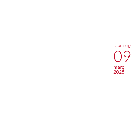
Diumenge
09
març
2025