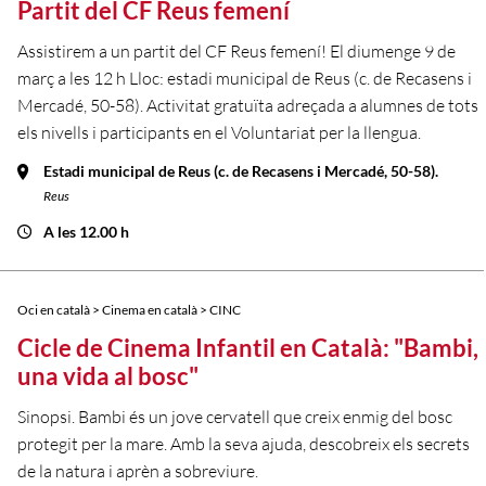
Partit del CF Reus femení
Assistirem a un partit del CF Reus femení! El diumenge 9 de
març a les 12 h Lloc: estadi municipal de Reus (c. de Recasens i
Mercadé, 50-58). Activitat gratuïta adreçada a alumnes de tots
els nivells i participants en el Voluntariat per la llengua.
Estadi municipal de Reus (c. de Recasens i Mercadé, 50-58).
Reus
A les 12.00 h
Oci en català > Cinema en català > CINC
Cicle de Cinema Infantil en Català: "Bambi,
una vida al bosc"
Sinopsi. Bambi és un jove cervatell que creix enmig del bosc
protegit per la mare. Amb la seva ajuda, descobreix els secrets
de la natura i aprèn a sobreviure.