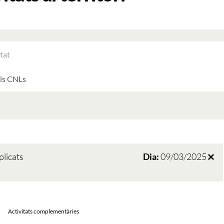
RAR
ATS
LTATS
AT
ATS
plicats
Dia:
09/03/2025
Activitats complementàries