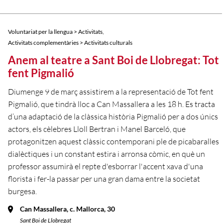
,
Voluntariat per la llengua > Activitats
Activitats complementàries > Activitats culturals
Anem al teatre a Sant Boi de Llobregat: Tot
fent Pigmalió
Diumenge 9 de març assistirem a la representació de Tot fent
Pigmalió, que tindrà lloc a Can Massallera a les 18 h. Es tracta
d’una adaptació de la clàssica història Pigmalió per a dos únics
actors, els cèlebres Lloll Bertran i Manel Barceló, que
protagonitzen aquest clàssic contemporani ple de picabaralles
dialèctiques i un constant estira i arronsa còmic, en què un
professor assumirà el repte d'esborrar l'accent xava d'una
florista i fer-la passar per una gran dama entre la societat
burgesa.
Can Massallera, c. Mallorca, 30
Sant Boi de Llobregat