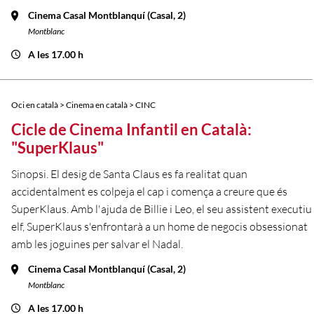
Cinema Casal Montblanquí (Casal, 2)
Montblanc
A les 17.00 h
Oci en català > Cinema en català > CINC
Cicle de Cinema Infantil en Català:
"SuperKlaus"
Sinopsi. El desig de Santa Claus es fa realitat quan
accidentalment es colpeja el cap i comença a creure que és
SuperKlaus. Amb l'ajuda de Billie i Leo, el seu assistent executiu
elf, SuperKlaus s'enfrontarà a un home de negocis obsessionat
amb les joguines per salvar el Nadal.
Cinema Casal Montblanquí (Casal, 2)
Montblanc
A les 17.00 h