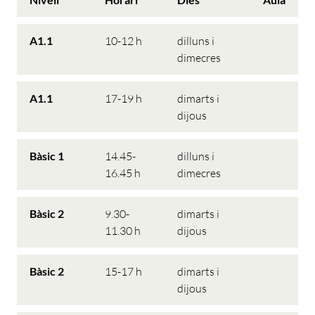
A1.1
10-12 h
dilluns i
dimecres
A1.1
17-19 h
dimarts i
dijous
Bàsic 1
14.45-
dilluns i
16.45 h
dimecres
Bàsic 2
9.30-
dimarts i
11.30 h
dijous
Bàsic 2
15-17 h
dimarts i
dijous