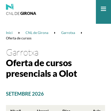
CNL DE
GIRONA
Me
Inici
CNL de Girona
Garrotxa
Oferta de cursos
Garrotxa
Oferta de cursos
presencials a Olot
SETEMBRE 2026
Nivell
Horari
Dies
Aula