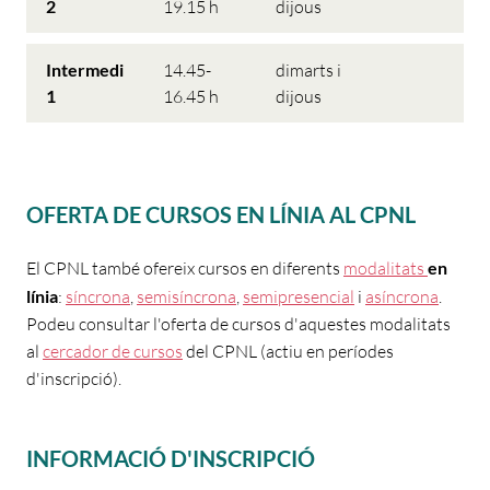
2
19.15 h
dijous
Intermedi
14.45-
dimarts i
1
16.45 h
dijous
OFERTA DE CURSOS EN LÍNIA AL CPNL
El CPNL també ofereix cursos en diferents
modalitats
en
línia
:
síncrona
,
semisíncrona
,
semipresencial
i
asíncrona
.
Podeu consultar l'oferta de cursos d'aquestes modalitats
al
cercador de cursos
del CPNL (actiu en períodes
d'inscripció).
INFORMACIÓ D'INSCRIPCIÓ