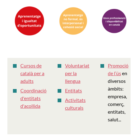
Cursos de
Voluntariat
Promoció
català per a
per la
de l’ús
en
adults
llengua
diversos
àmbits:
Coordinació
Entitats
empresa,
d'entitats
Activitats
comerç,
d'acollida
culturals
entitats,
salut...