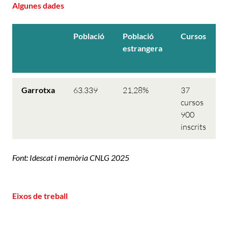
Algunes dades
Població
Població
Cursos
estrangera
p
Garrotxa
63.339
21,28%
37
1
cursos
l
900
inscrits
p
Font: Idescat i memòria CNLG 2025
Eixos de treball