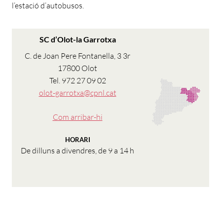
l’estació d’autobusos.
SC d’Olot-la Garrotxa
C. de Joan Pere Fontanella, 3 3r
17800 Olot
Tel. 972 27 09 02
olot-garrotxa@cpnl.cat
Com arribar-hi
HORARI
De dilluns a divendres, de 9 a 14 h