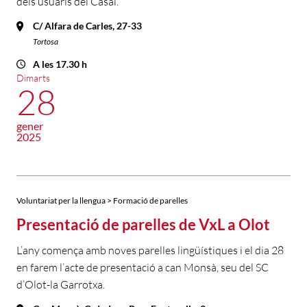
dels usuaris del Casal.
C/ Alfara de Carles, 27-33
Tortosa
A les 17.30 h
Dimarts
28
gener
2025
Voluntariat per la llengua > Formació de parelles
Presentació de parelles de VxL a Olot
L’any comença amb noves parelles lingüístiques i el dia 28
en farem l’acte de presentació a can Monsà, seu del SC
d’Olot-la Garrotxa.