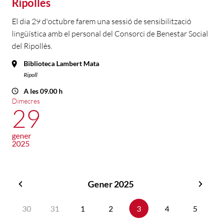
Ripollès
El dia 29 d'octubre farem una sessió de sensibilització
lingüística amb el personal del Consorci de Benestar Social
del Ripollès.
Biblioteca Lambert Mata
Ripoll
A les 09.00 h
Dimecres
29
gener
2025
Gener 2025
Desembre
Febr
2024
2025
30
31
1
2
3
4
5