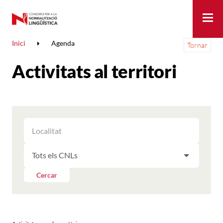
Me
Inici
Agenda
Tornar
Activitats al territori
FILTRAR
FILTRAR
LES
ELS
ACTIVITATS
FILTRAR
RESULTATS
PER
LES
LOCALITAT
ACTIVITATS
Cercar
PER
CNL