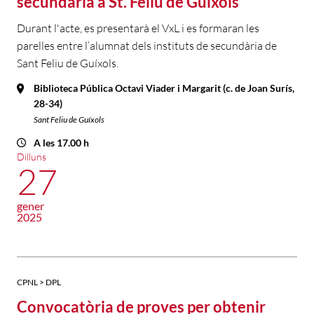
secundària a St. Feliu de Guíxols
Durant l'acte, es presentarà el VxL i es formaran les
parelles entre l’alumnat dels instituts de secundària de
Sant Feliu de Guíxols.
Biblioteca Pública Octavi Viader i Margarit (c. de Joan Surís,
28-34)
Sant Feliu de Guíxols
A les 17.00 h
Dilluns
27
gener
2025
CPNL > DPL
Convocatòria de proves per obtenir