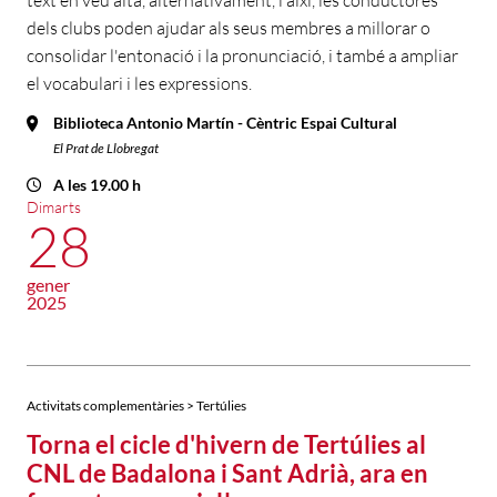
text en veu alta, alternativament, i així, les conductores
dels clubs poden ajudar als seus membres a millorar o
consolidar l'entonació i la pronunciació, i també a ampliar
el vocabulari i les expressions.
Biblioteca Antonio Martín - Cèntric Espai Cultural
El Prat de Llobregat
A les 19.00 h
Dimarts
28
gener
2025
Activitats complementàries > Tertúlies
Torna el cicle d'hivern de Tertúlies al
CNL de Badalona i Sant Adrià, ara en