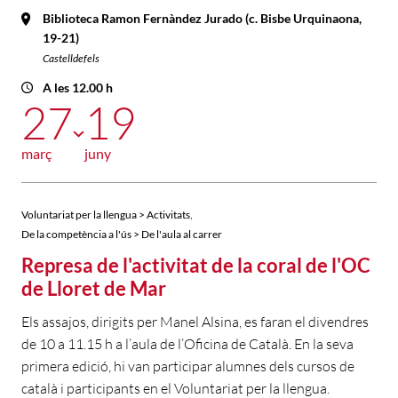
Biblioteca Ramon Fernàndez Jurado (c. Bisbe Urquinaona,
19-21)
Castelldefels
A les 12.00 h
27
19
març
juny
,
Voluntariat per la llengua > Activitats
De la competència a l'ús > De l'aula al carrer
Represa de l'activitat de la coral de l'OC
de Lloret de Mar
Els assajos, dirigits per Manel Alsina, es faran el divendres
de 10 a 11.15 h a l’aula de l’Oficina de Català. En la seva
primera edició, hi van participar alumnes dels cursos de
català i participants en el Voluntariat per la llengua.