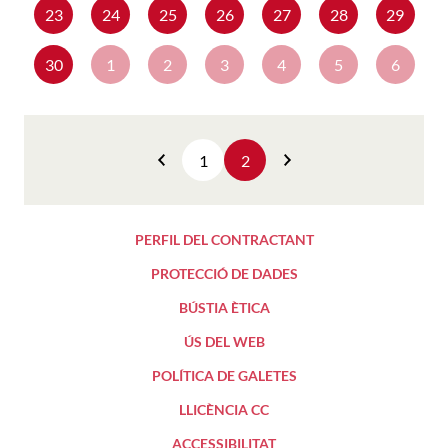
23
24
25
26
27
28
29
30
1
2
3
4
5
6
1
2
Anterior
Següent
PERFIL DEL CONTRACTANT
PROTECCIÓ DE DADES
BÚSTIA ÈTICA
ÚS DEL WEB
POLÍTICA DE GALETES
LLICÈNCIA CC
ACCESSIBILITAT