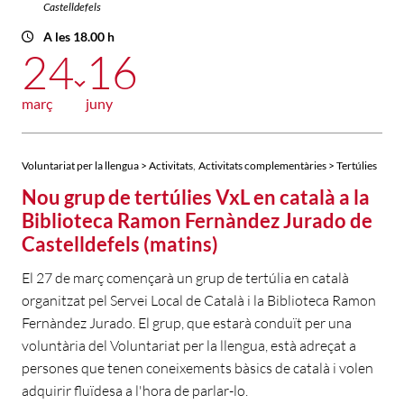
Castelldefels
A les 18.00 h
24
16
març
juny
,
Voluntariat per la llengua > Activitats
Activitats complementàries > Tertúlies
Nou grup de tertúlies VxL en català a la
Biblioteca Ramon Fernàndez Jurado de
Castelldefels (matins)
El 27 de març començarà un grup de tertúlia en català
organitzat pel Servei Local de Català i la Biblioteca Ramon
Fernàndez Jurado. El grup, que estarà conduït per una
voluntària del Voluntariat per la llengua, està adreçat a
persones que tenen coneixements bàsics de català i volen
adquirir fluïdesa a l'hora de parlar-lo.