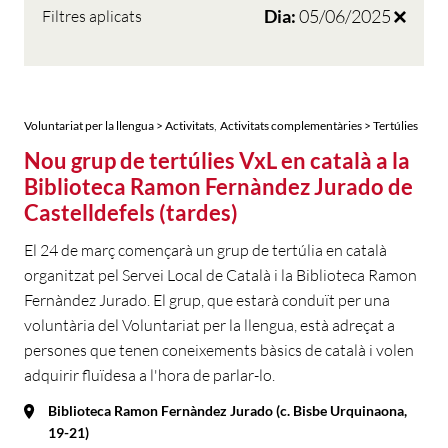
Dia:
05/06/2025
Filtres aplicats
,
Voluntariat per la llengua > Activitats
Activitats complementàries > Tertúlies
Nou grup de tertúlies VxL en català a la
Biblioteca Ramon Fernàndez Jurado de
Castelldefels (tardes)
El 24 de març començarà un grup de tertúlia en català
organitzat pel Servei Local de Català i la Biblioteca Ramon
Fernàndez Jurado. El grup, que estarà conduït per una
voluntària del Voluntariat per la llengua, està adreçat a
persones que tenen coneixements bàsics de català i volen
adquirir fluïdesa a l'hora de parlar-lo.
Biblioteca Ramon Fernàndez Jurado (c. Bisbe Urquinaona,
19-21)