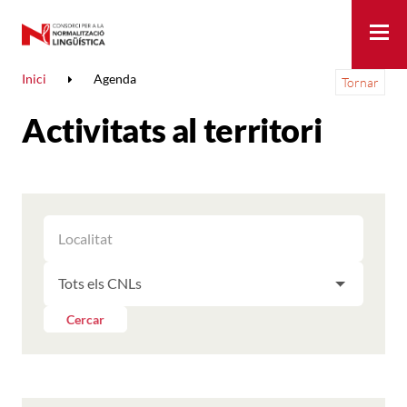
Me
Inici
Agenda
Tornar
Activitats al territori
FILTRAR
FILTRAR
LES
ELS
ACTIVITATS
FILTRAR
RESULTATS
PER
LES
LOCALITAT
ACTIVITATS
Cercar
PER
CNL