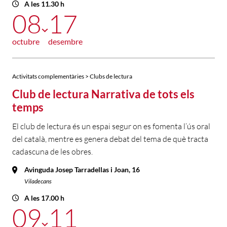
A les 11.30 h
08
17
octubre
desembre
Activitats complementàries > Clubs de lectura
Club de lectura Narrativa de tots els
temps
El club de lectura és un espai segur on es fomenta l’ús oral
del català, mentre es genera debat del tema de què tracta
cadascuna de les obres.
Avinguda Josep Tarradellas i Joan, 16
Viladecans
A les 17.00 h
09
11