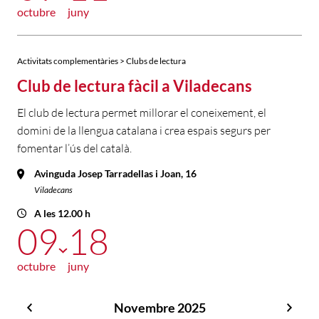
octubre
juny
Activitats complementàries > Clubs de lectura
Club de lectura fàcil a Viladecans
El club de lectura permet millorar el coneixement, el
domini de la llengua catalana i crea espais segurs per
fomentar l’ús del català.
Avinguda Josep Tarradellas i Joan, 16
Viladecans
A les 12.00 h
09
18
octubre
juny
Novembre 2025
Octubre
Dese