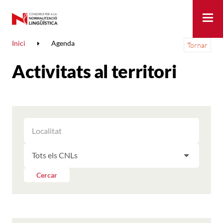
Me
Inici
Agenda
Tornar
Activitats al territori
FILTRAR
FILTRAR
LES
ELS
ACTIVITATS
FILTRAR
RESULTATS
PER
LES
LOCALITAT
ACTIVITATS
Cercar
PER
CNL