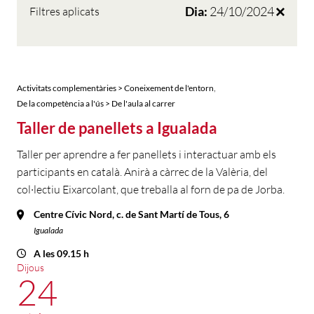
Dia:
24/10/2024
Filtres aplicats
,
Activitats complementàries > Coneixement de l'entorn
De la competència a l'ús > De l'aula al carrer
Taller de panellets a Igualada
Taller per aprendre a fer panellets i interactuar amb els
participants en català. Anirà a càrrec de la Valèria, del
col·lectiu Eixarcolant, que treballa al forn de pa de Jorba.
Centre Cívic Nord, c. de Sant Martí de Tous, 6
Igualada
A les 09.15 h
Dijous
24