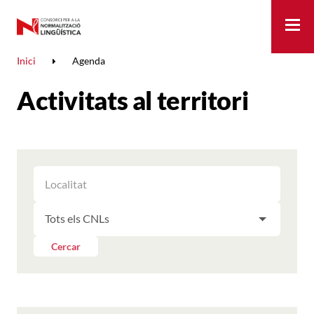
Me
Inici
Agenda
Activitats al territori
FILTRAR
FILTRAR
LES
ELS
ACTIVITATS
FILTRAR
RESULTATS
PER
LES
LOCALITAT
ACTIVITATS
Cercar
PER
CNL