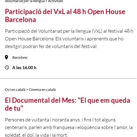
Voluntariat per la llengua > Activitats
Participació del VxL al 48 h Open House
Barcelona
Participació del Voluntariat per la llengua (VxL) al festival 48 h
Open House Barcelona. Els voluntaris i aprenents que ho
desitgin podran fer de voluntaris del festival.
Barcelona
A les 16.00 h
Oci en català > Cinema en català
El Documental del Mes: "El que em queda
de tu"
Persones de vuitanta i noranta anys, i fins i tot alguns
centenaris, parlen amb franquesa i eloqüència sobre l'amor, la
soledat, el dol, la vida i la mort.