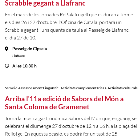
Scrabble gegant a Llafranc
En el marc de les jornades RePalafrugell que es duran a terme
els dies 26 i 27 d'octubre, l'Oficina de Català portarà un
Scrabble gegant i uns quants de taula al Passeig de Llafranc,
el dia 27 de 10.
Passeig de Cipsela
Llafranc
A les 10.30 h
,
Servei d'Assessorament Lingüístic
Activitats complementàries > Activitats culturals
Arriba l'11a edició de Sabors del Món a
Santa Coloma de Gramenet
Torna la mostra gastronòmica Sabors del Món que, enguany, se
celebrarà el diumenge 27 d'octubre de 12 h a 16 h, a la plaça del
Rellotge. En aquesta ocasió, es podrà fer un tast de 25