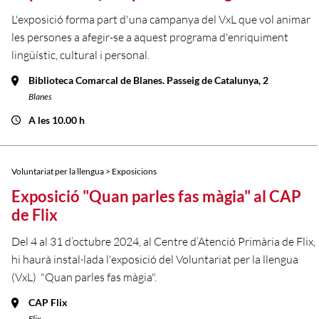
L'exposició forma part d'una campanya del VxL que vol animar
les persones a afegir-se a aquest programa d'enriquiment
lingüístic, cultural i personal.
Biblioteca Comarcal de Blanes. Passeig de Catalunya, 2
Blanes
A les 10.00 h
Voluntariat per la llengua > Exposicions
Exposició "Quan parles fas màgia" al CAP
de Flix
Del 4 al 31 d’octubre 2024, al Centre d’Atenció Primària de Flix,
hi haurà instal·lada l'exposició del Voluntariat per la llengua
(VxL) "Quan parles fas màgia".
CAP Flix
Flix