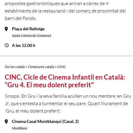
propostes gastronòmiques que aniran a càrrec de 9
establiments de la restauració i del comerç de proximitat del
barri del Fondo.
Plaça del Rellotge
Santa Coloma de Gramenet
A les 12.00 h
Oci en català > Cinema en català > CINC
CINC, Cicle de Cinema Infantil en Català:
"Gru 4. El meu dolent preferit"
Sinopsi. En Gru i la seva família acullen un nou membre: en Gru
Jr., que s'entesta a turmentar el seu pare. Quart lliurament de
'Gru, el meu dolent preferit'.
Cinema Casal Montblanquí (Casal, 2)
Montblanc