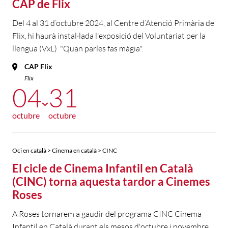
CAP de Flix
Del 4 al 31 d’octubre 2024, al Centre d’Atenció Primària de
Flix, hi haurà instal·lada l'exposició del Voluntariat per la
llengua (VxL) "Quan parles fas màgia".
CAP Flix
Flix
04
31
octubre
octubre
Oci en català > Cinema en català > CINC
El cicle de Cinema Infantil en Català
(CINC) torna aquesta tardor a Cinemes
Roses
A Roses tornarem a gaudir del programa CINC Cinema
Infantil en Català durant els mesos d'octubre i novembre.