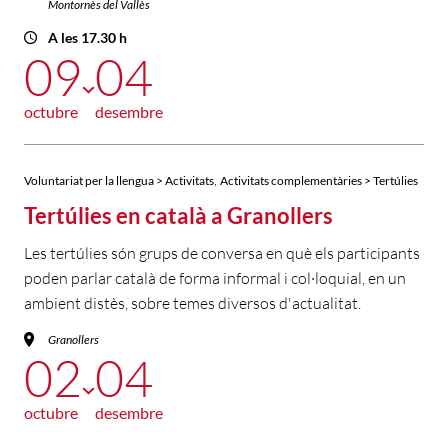
Montornès del Vallès
A les 17.30 h
09
04
octubre
desembre
,
Voluntariat per la llengua > Activitats
Activitats complementàries > Tertúlies
Tertúlies en català a Granollers
Les tertúlies són grups de conversa en què els participants
poden parlar català de forma informal i col·loquial, en un
ambient distès, sobre temes diversos d'actualitat.
Granollers
02
04
octubre
desembre