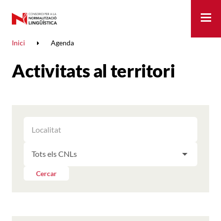
Me
Inici
Agenda
Activitats al territori
FILTRAR
FILTRAR
LES
ELS
ACTIVITATS
FILTRAR
RESULTATS
PER
LES
LOCALITAT
ACTIVITATS
Cercar
PER
CNL