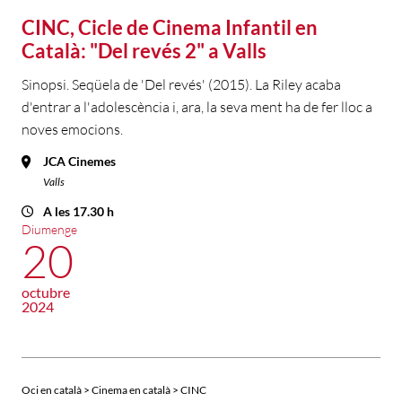
CINC, Cicle de Cinema Infantil en
Català: "Del revés 2" a Valls
Sinopsi. Seqüela de 'Del revés' (2015). La Riley acaba
d'entrar a l'adolescència i, ara, la seva ment ha de fer lloc a
noves emocions.
JCA Cinemes
Valls
A les 17.30 h
Diumenge
20
octubre
2024
Oci en català > Cinema en català > CINC