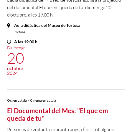
L’aula didàctica del Museu de Tortosa acollirà la projecció
del documental El que em queda de tu, diumenge 20
d’octubre, a les 19.00 h.
Aula didàctica del Museu de Tortosa
Tortosa
A les 19.00 h
Diumenge
20
octubre
2024
Oci en català > Cinema en català
El Documental del Mes: "El que em
queda de tu"
Persones de vuitanta i noranta anys, i fins i tot alguns