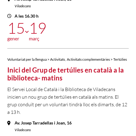
Viladecans
A les 16.30 h
15
19
gener
març
,
Voluntariat per la llengua > Activitats
Activitats complementàries > Tertúlies
Inici del Grup de tertúlies en català a la
biblioteca- matins
El Servei Local de Català i la Biblioteca de Viladecans
inicien un nou grup de tertúlies en català als matins. El
grup conduït per un voluntari tindrà lloc els dimarts, de 12
a 13 h.
Av. Josep Tarradellas i Joan, 16
Viladecans