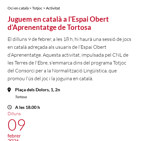
Oci en català > Totjoc > Activitat
Juguem en català a l'Espai Obert
d'Aprenentatge de Tortosa
El dilluns 9 de febrer, a les 18 h, hi haurà una sessió de jocs
en català adreçada als usuaris de l’Espai Obert
d’Aprenentatge. Aquesta activitat, impulsada pel CNL de
les Terres de l'Ebre, s'emmarca dins del programa Totjoc
del Consorci per a la Normalització Lingüística, que
promou l'ús del joc i la joguina en català.
Plaça dels Dolors, 1, 2n
Tortosa
A les 18.00 h
Dilluns
09
febrer
2026