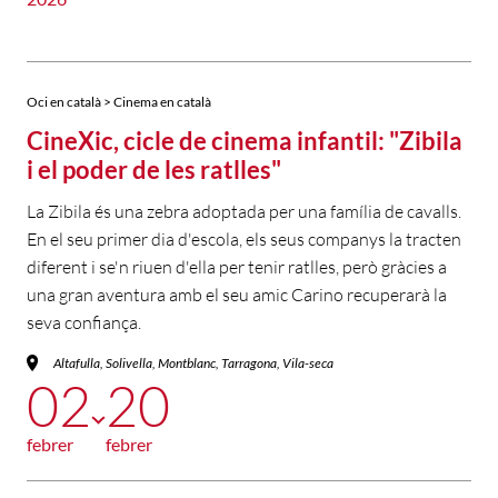
Oci en català > Cinema en català
CineXic, cicle de cinema infantil: "Zibila
i el poder de les ratlles"
La Zibila és una zebra adoptada per una família de cavalls.
En el seu primer dia d'escola, els seus companys la tracten
diferent i se'n riuen d'ella per tenir ratlles, però gràcies a
una gran aventura amb el seu amic Carino recuperarà la
seva confiança.
Altafulla, Solivella, Montblanc, Tarragona, Vila-seca
02
20
febrer
febrer