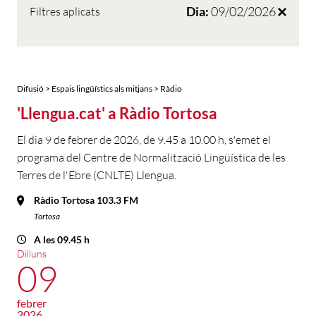
Dia:
09/02/2026
Filtres aplicats
Difusió > Espais lingüístics als mitjans > Ràdio
'Llengua.cat' a Ràdio Tortosa
El dia 9 de febrer de 2026, de 9.45 a 10.00 h, s'emet el
programa del Centre de Normalització Lingüística de les
Terres de l'Ebre (CNLTE) Llengua.
Ràdio Tortosa 103.3 FM
Tortosa
A les 09.45 h
Dilluns
09
febrer
2026