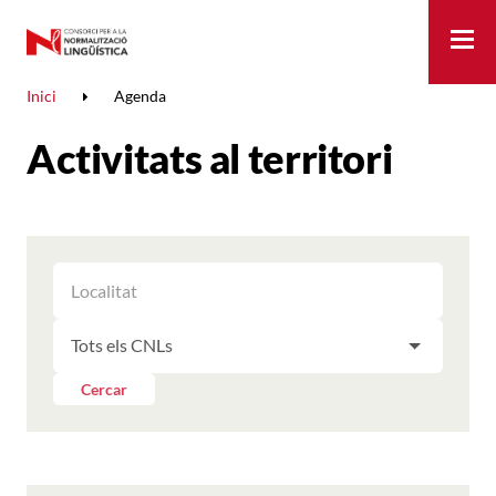
Me
Inici
Agenda
Activitats al territori
FILTRAR
FILTRAR
LES
ELS
ACTIVITATS
FILTRAR
RESULTATS
PER
LES
LOCALITAT
ACTIVITATS
Cercar
PER
CNL