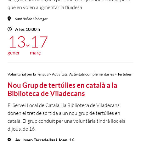
que en volen augmentar la fluïdesa.
Sant Boi de Llobregat
A les 10.00 h
13
17
gener
març
,
Voluntariat per la llengua > Activitats
Activitats complementàries > Tertúlies
Nou Grup de tertúlies en català a la
Biblioteca de Viladecans
El Servei Local de Català i la Biblioteca de Viladecans
donen el tret de sortida a un nou grup de tertúlies en
català. El grup conduït per una voluntària tindrà lloc els
dijous, de 16.
Av. Josep Tarradellas i Joan, 16