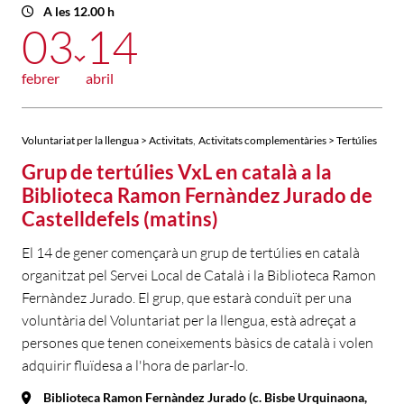
A les 12.00 h
03
14
febrer
abril
,
Voluntariat per la llengua > Activitats
Activitats complementàries > Tertúlies
Grup de tertúlies VxL en català a la
Biblioteca Ramon Fernàndez Jurado de
Castelldefels (matins)
El 14 de gener començarà un grup de tertúlies en català
organitzat pel Servei Local de Català i la Biblioteca Ramon
Fernàndez Jurado. El grup, que estarà conduït per una
voluntària del Voluntariat per la llengua, està adreçat a
persones que tenen coneixements bàsics de català i volen
adquirir fluïdesa a l'hora de parlar-lo.
Biblioteca Ramon Fernàndez Jurado (c. Bisbe Urquinaona,