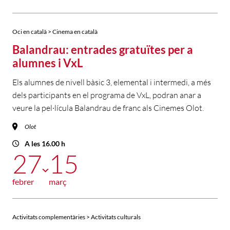
Oci en català > Cinema en català
Balandrau: entrades gratuïtes per a
alumnes i VxL
Els alumnes de nivell bàsic 3, elemental i intermedi, a més
dels participants en el programa de VxL, podran anar a
veure la pel·lícula Balandrau de franc als Cinemes Olot.
Olot
A les 16.00 h
27
15
febrer
març
Activitats complementàries > Activitats culturals