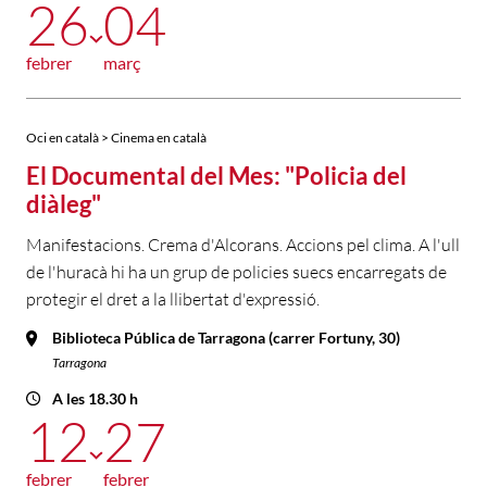
26
04
febrer
març
Oci en català > Cinema en català
El Documental del Mes: "Policia del
diàleg"
Manifestacions. Crema d'Alcorans. Accions pel clima. A l'ull
de l'huracà hi ha un grup de policies suecs encarregats de
protegir el dret a la llibertat d'expressió.
Biblioteca Pública de Tarragona (carrer Fortuny, 30)
Tarragona
A les 18.30 h
12
27
febrer
febrer