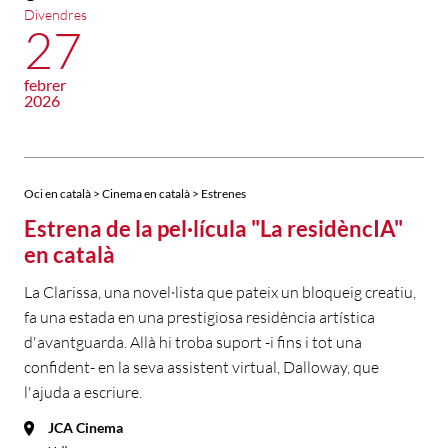
Divendres
27
febrer
2026
Oci en català > Cinema en català > Estrenes
Estrena de la pel·lícula "La residèncIA"
en català
La Clarissa, una novel·lista que pateix un bloqueig creatiu,
fa una estada en una prestigiosa residència artística
d'avantguarda. Allà hi troba suport -i fins i tot una
confident- en la seva assistent virtual, Dalloway, que
l'ajuda a escriure.
JCA Cinema