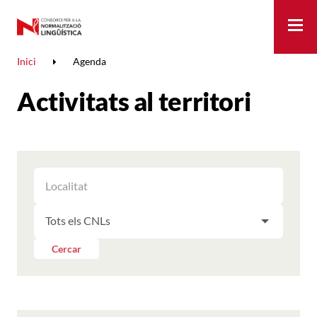
Me
Inici
Agenda
Activitats al territori
FILTRAR
FILTRAR
LES
ELS
ACTIVITATS
FILTRAR
RESULTATS
PER
LES
LOCALITAT
ACTIVITATS
Cercar
PER
CNL