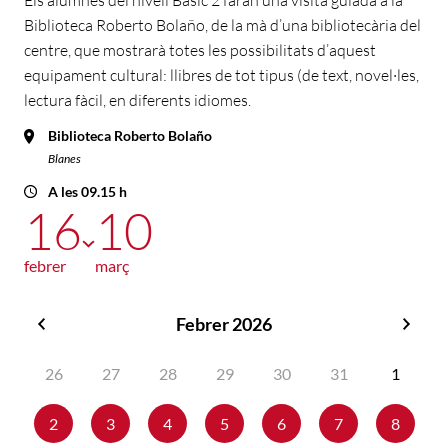
Els alumnes del nivell Bàsic 2 faran una visita guiada a la
Biblioteca Roberto Bolaño, de la mà d’una bibliotecària del
centre, que mostrarà totes les possibilitats d’aquest
equipament cultural: llibres de tot tipus (de text, novel·les,
lectura fàcil, en diferents idiomes.
Biblioteca Roberto Bolaño
Blanes
A les 09.15 h
16
10
febrer
març
Febrer 2026
Gener
Març
2026
2026
26
27
28
29
30
31
1
2
3
4
5
6
7
8