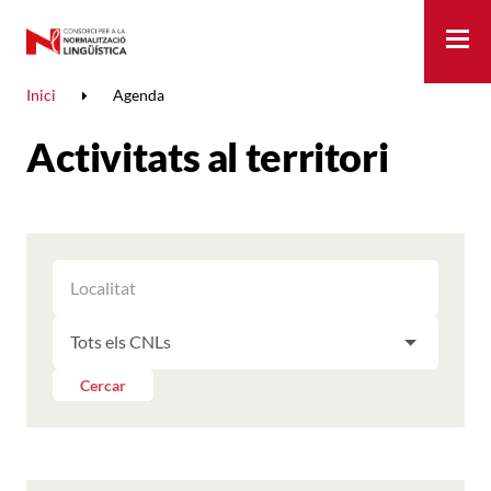
Me
Inici
Agenda
Activitats al territori
FILTRAR
FILTRAR
LES
ELS
ACTIVITATS
FILTRAR
RESULTATS
PER
LES
LOCALITAT
ACTIVITATS
Cercar
PER
CNL