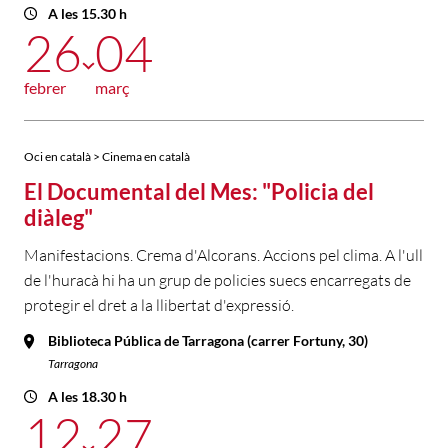
A les 15.30 h
26
04
febrer
març
Oci en català > Cinema en català
El Documental del Mes: "Policia del
diàleg"
Manifestacions. Crema d'Alcorans. Accions pel clima. A l'ull
de l'huracà hi ha un grup de policies suecs encarregats de
protegir el dret a la llibertat d'expressió.
Biblioteca Pública de Tarragona (carrer Fortuny, 30)
Tarragona
A les 18.30 h
12
27