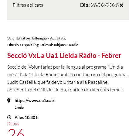
Dia:
26/02/2026
Filtres aplicats
,
Voluntariat per la llengua > Activitats
Difusió > Espais lingüístics als mitjans > Ràdio
Secció VxL a Ua1 Lleida Ràdio - Febrer
Secció del Voluntariat per la llengua al programa "Un dia
més" d'Ua1 Lleida Ràdio amb la conductora del programa,
Judit Castellà, que fa de voluntària a la Pascaline,
aprenenta del CNL de Lleida, i parlen de diferents temes.
https://www.ua1.cat/
Lleida
A les 10.30 h
Dijous
26