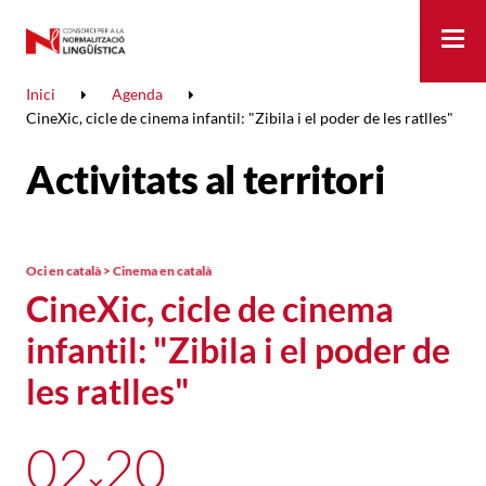
Me
Inici
Agenda
CineXic, cicle de cinema infantil: "Zibila i el poder de les ratlles"
Activitats al territori
Oci en català > Cinema en català
CineXic, cicle de cinema
infantil: "Zibila i el poder de
les ratlles"
02
20