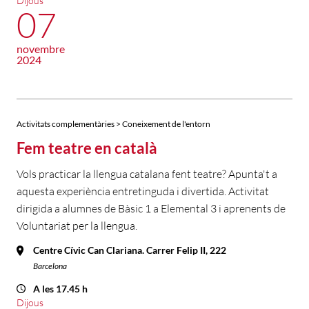
Dijous
07
novembre
2024
Activitats complementàries > Coneixement de l'entorn
Fem teatre en català
Vols practicar la llengua catalana fent teatre? Apunta't a
aquesta experiència entretinguda i divertida. Activitat
dirigida a alumnes de Bàsic 1 a Elemental 3 i aprenents de
Voluntariat per la llengua.
Centre Cívic Can Clariana. Carrer Felip II, 222
Barcelona
A les 17.45 h
Dijous