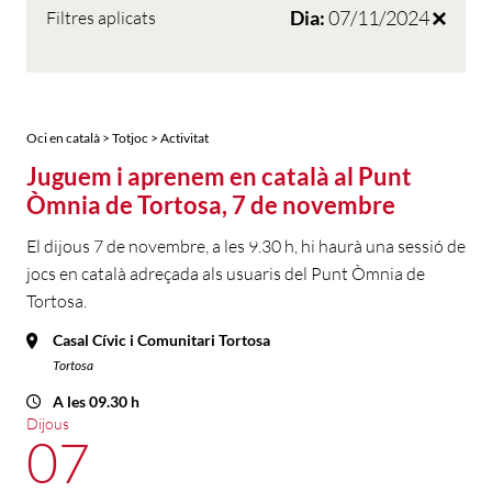
Dia:
07/11/2024
Filtres aplicats
Oci en català > Totjoc > Activitat
Juguem i aprenem en català al Punt
Òmnia de Tortosa, 7 de novembre
El dijous 7 de novembre, a les 9.30 h, hi haurà una sessió de
jocs en català adreçada als usuaris del Punt Òmnia de
Tortosa.
Casal Cívic i Comunitari Tortosa
Tortosa
A les 09.30 h
Dijous
07