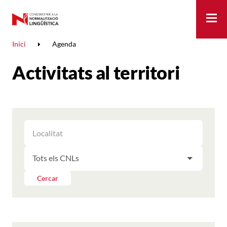
Me
Inici
Agenda
Activitats al territori
FILTRAR
FILTRAR
LES
ELS
ACTIVITATS
FILTRAR
RESULTATS
PER
LES
LOCALITAT
ACTIVITATS
Cercar
PER
CNL