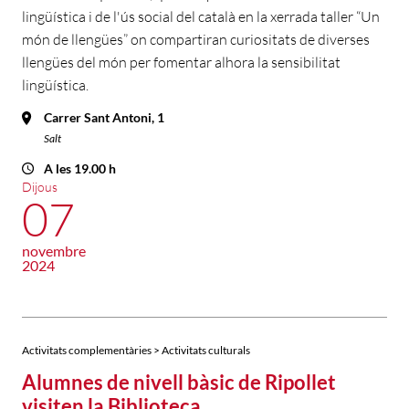
lingüística i de l'ús social del català en la xerrada taller “Un
món de llengües” on compartiran curiositats de diverses
llengües del món per fomentar alhora la sensibilitat
lingüística.
Carrer Sant Antoni, 1
Salt
A les 19.00 h
Dijous
07
novembre
2024
Activitats complementàries > Activitats culturals
Alumnes de nivell bàsic de Ripollet
visiten la Biblioteca