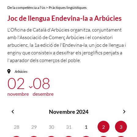
De la competència a l'ús > Pràctiques lingüístiques
Joc de llengua Endevina-la a Arbúcies
L'Oficina de Català d'Arbúcies organitza, conjuntament
amb l'Associació de Comerç Arbúcies i el consistori
arbucienc, la 1a edició de l'Endevina-la, un joc de llengua i
enginy que consisteix a desxifrar els jeroglífics penjats a
l'aparador dels comerços del poble.
Arbúcies
02
08
novembre
desembre
Novembre 2024
Octubre
Dese
2024
2024
28
29
30
31
1
2
3