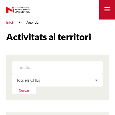
Me
Inici
Agenda
Activitats al territori
FILTRAR
FILTRAR
LES
ELS
ACTIVITATS
FILTRAR
RESULTATS
PER
LES
LOCALITAT
ACTIVITATS
Cercar
PER
CNL