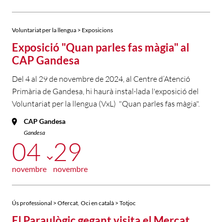
Voluntariat per la llengua > Exposicions
Exposició "Quan parles fas màgia" al
CAP Gandesa
Del 4 al 29 de novembre de 2024, al Centre d’Atenció
Primària de Gandesa, hi haurà instal·lada l'exposició del
Voluntariat per la llengua (VxL) "Quan parles fas màgia".
CAP Gandesa
Gandesa
04
29
novembre
novembre
,
Ús professional > Ofercat
Oci en català > Totjoc
El Paraulògic gegant visita el Mercat