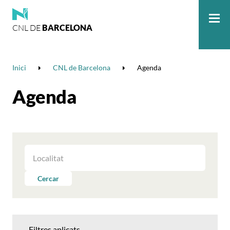
CNL DE
BARCELONA
Me
Inici
CNL de Barcelona
Agenda
Agenda
FILTRAR
LES
ACTIVITATS
Cercar
PER
LOCALITAT
Filtres aplicats