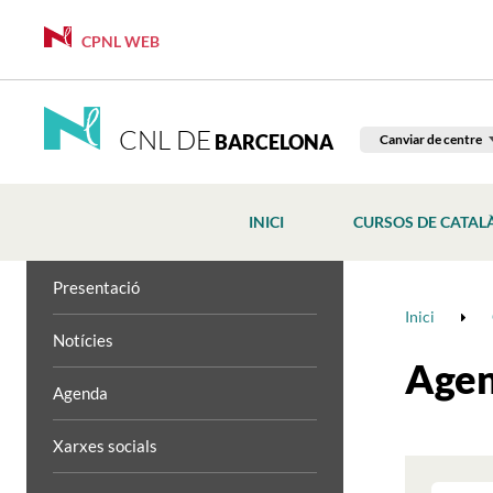
CPNL WEB
CNL DE
BARCELONA
Canviar de centre
INICI
CURSOS DE CATAL
Presentació
Inici
Notícies
Age
Agenda
Xarxes socials