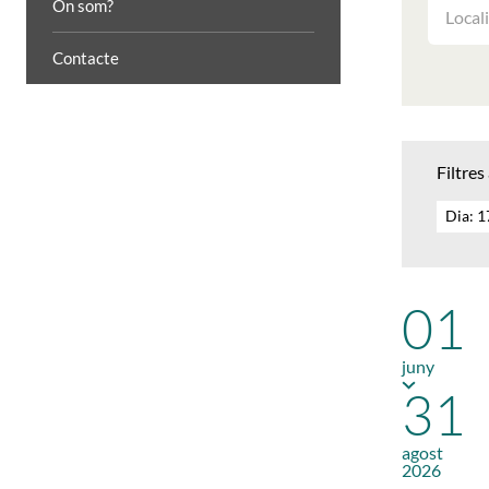
FILTRAR
On som?
LES
ACTIVIT
Contacte
PER
LOCALIT
Filtres
Dia: 
01
juny
31
agost
2026