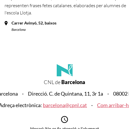
representen frases fetes catalanes, elaborades per alumnes de
l'escola Llotja.
Carrer Avinyó, 52, baixos
Barcelona
CNL de
Barcelona
arcelona
Direcció. C. de Quintana, 11, 3r 1a
08002 
Adreça electrònica:
barcelona@cpnl.cat
Com arribar-h
Horari: No es fa atenció a l'alumnat