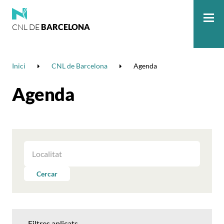
CNL DE
BARCELONA
Me
Inici
CNL de Barcelona
Agenda
Agenda
FILTRAR
LES
ACTIVITATS
Cercar
PER
LOCALITAT
Filtres aplicats