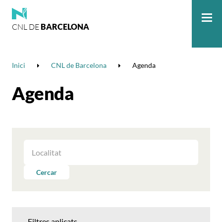
CNL DE
BARCELONA
Me
Inici
CNL de Barcelona
Agenda
Agenda
FILTRAR
LES
ACTIVITATS
Cercar
PER
LOCALITAT
Filtres aplicats