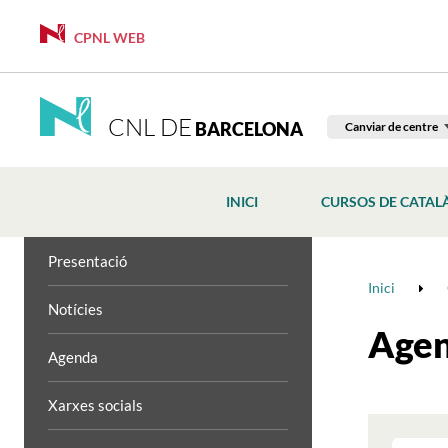
CPNL WEB
CNL DE
BARCELONA
Canviar de centre
INICI
CURSOS DE CATAL
Presentació
Inici
Notícies
Age
Agenda
Xarxes socials