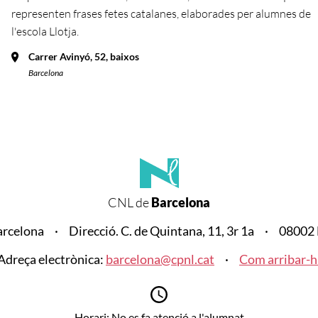
representen frases fetes catalanes, elaborades per alumnes de
l'escola Llotja.
Carrer Avinyó, 52, baixos
Barcelona
CNL de
Barcelona
arcelona
Direcció. C. de Quintana, 11, 3r 1a
08002 
Adreça electrònica:
barcelona@cpnl.cat
Com arribar-h
Horari: No es fa atenció a l'alumnat