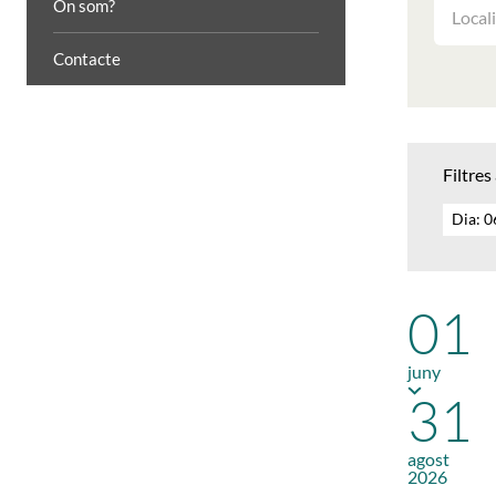
FILTRAR
On som?
LES
ACTIVIT
Contacte
PER
LOCALIT
Filtres
Dia: 
01
juny
31
agost
2026