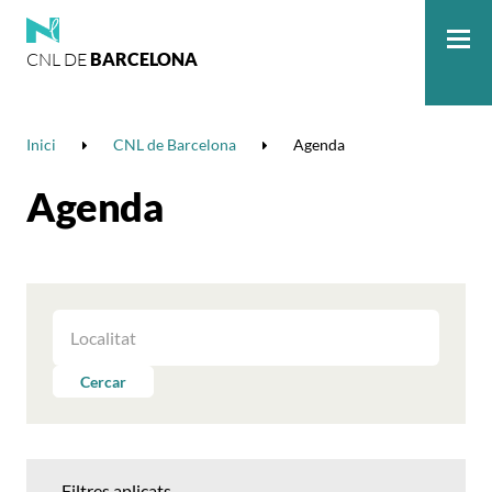
CNL DE
BARCELONA
Me
Inici
CNL de Barcelona
Agenda
Agenda
FILTRAR
LES
ACTIVITATS
Cercar
PER
LOCALITAT
Filtres aplicats