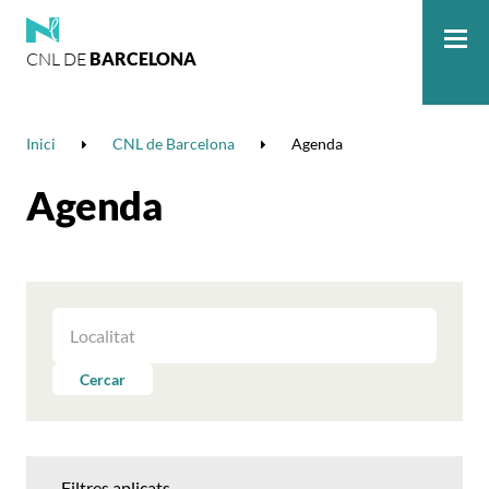
CNL DE
BARCELONA
Me
Inici
CNL de Barcelona
Agenda
Agenda
FILTRAR
LES
ACTIVITATS
Cercar
PER
LOCALITAT
Filtres aplicats