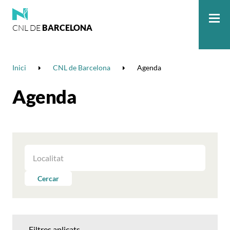
CNL DE
BARCELONA
Me
Inici
CNL de Barcelona
Agenda
Agenda
FILTRAR
LES
ACTIVITATS
Cercar
PER
LOCALITAT
Filtres aplicats