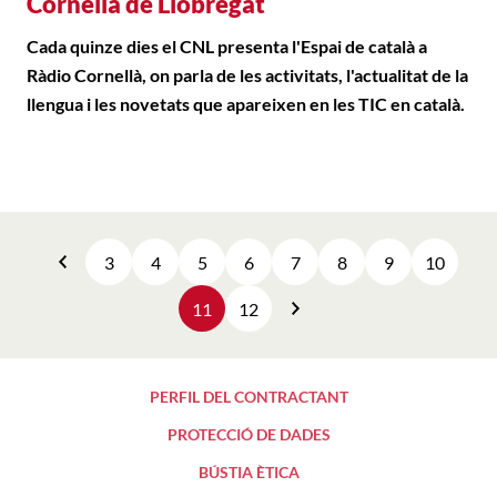
Cornellà de Llobregat
Cada quinze dies el CNL presenta l'Espai de català a
Ràdio Cornellà, on parla de les activitats, l'actualitat de la
llengua i les novetats que apareixen en les TIC en català.
3
4
5
6
7
8
9
10
Anterior
11
12
Següent
PERFIL DEL CONTRACTANT
PROTECCIÓ DE DADES
BÚSTIA ÈTICA