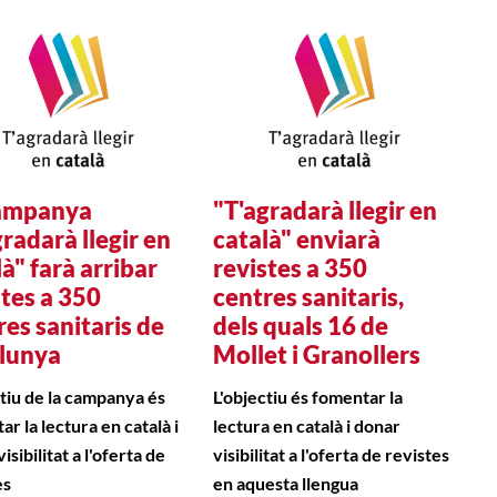
ampanya
"T'agradarà llegir en
gradarà llegir en
català" enviarà
à" farà arribar
revistes a 350
stes a 350
centres sanitaris,
res sanitaris de
dels quals 16 de
lunya
Mollet i Granollers
ctiu de la campanya és
L'objectiu és fomentar la
r la lectura en català i
lectura en català i donar
isibilitat a l'oferta de
visibilitat a l'oferta de revistes
es
en aquesta llengua