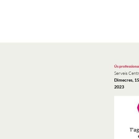
Ús professiona
Serveis Centr
Dimecres, 1
2023