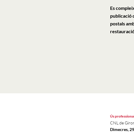
Es compleix
publicació 
postals amb
restauraci
Ús professiona
CNL de Giro
Dimecres, 2