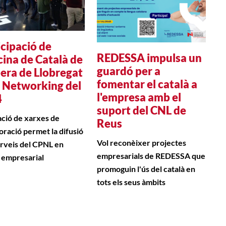
icipació de
REDESSA impulsa un
icina de Català de
guardó per a
era de Llobregat
fomentar el català a
n Networking del
l'empresa amb el
4
suport del CNL de
ació de xarxes de
Reus
boració permet la difusió
Vol reconèixer projectes
erveis del CPNL en
empresarials de REDESSA que
t empresarial
promoguin l'ús del català en
tots els seus àmbits