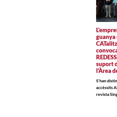
L'empre
guanya 
CATalit
convoca
REDESS
suport 
l'Àrea 
S'han disti
accèssits 
revista Sin