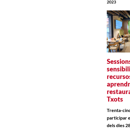
2023
Session
sensibil
recurso
aprendr
restaura
Txots
Trenta-cinc
participar 
dels dies 2