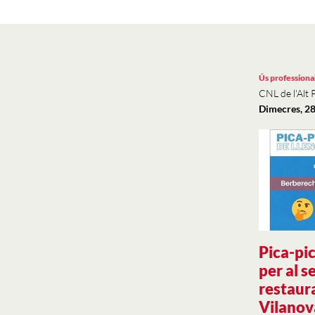
Ús professiona
CNL de l'Alt 
Dimecres, 28
Pica-pic
per al s
restaur
Vilanova