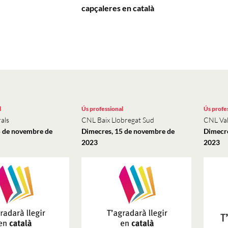
capçaleres en català
l
Ús professional
Ús profe
als
CNL Baix Llobregat Sud
CNL Val
5 de novembre de
Dimecres, 15 de novembre de
Dimecre
2023
2023