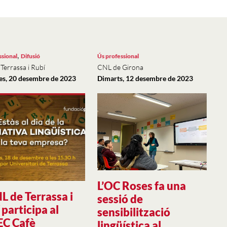
,
ssional
Difusió
Ús professional
Terrassa i Rubí
CNL de Girona
s, 20 desembre de 2023
Dimarts, 12 desembre de 2023
L’OC Roses fa una
L de Terrassa i
sessió de
 participa al
sensibilització
EC Cafè
lingüística al