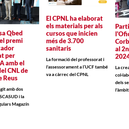
El CPNL ha elaborat
els materials per als
Part
sa Qbed
cursos que inicien
l'Of
el premi
més de 3.700
Corb
zador
sanitaris
al 2
t per
202
La formació del professorat i
A amb el
l'assessorament a l’UCF també
La cre
del CNL de
va a càrrec del CPNL
col·la
de Reus
dels s
ngit amb dos
l'àmbi
ASCASUD i la
gulars Magazín