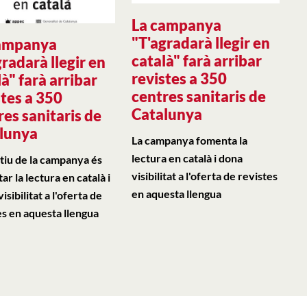
La campanya
"T'agradarà llegir en
ampanya
català" farà arribar
gradarà llegir en
revistes a 350
à" farà arribar
centres sanitaris de
stes a 350
Catalunya
res sanitaris de
lunya
La campanya fomenta la
lectura en català i dona
ctiu de la campanya és
visibilitat a l'oferta de revistes
r la lectura en català i
en aquesta llengua
isibilitat a l'oferta de
es en aquesta llengua