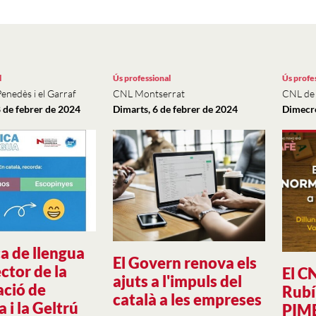
l
Ús professional
Ús profe
Penedès i el Garraf
CNL Montserrat
CNL de 
 de febrer de 2024
Dimarts, 6 de febrer de 2024
Dimecre
a de llengua
El Govern renova els
ector de la
El CN
ajuts a l'impuls del
ació de
Rubí
català a les empreses
 i la Geltrú
PIM