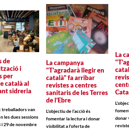
La c
s de
"T'a
La campanya
ització i
catal
"T'agradarà llegir en
s per
revi
català" fa arribar
e català al
cent
revistes a centres
nt sidreria
Cata
sanitaris de les Terres
de l’Ebre
L'obje
 treballadors van
fomenta
L'objectiu de l’acció és
en les dues sessions
donar v
fomentar la lectura i donar
8 i 29 de novembre
revist
visibilitat a l'oferta de