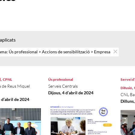
 aplicats
ma: Ús professional > Accions de sensibilització > Empresa
,
l
CPNL
Ús professional
Servei d
a de Reus Miquel
Serveis Centrals
,
Difusió
Dijous, 4 d’abril de 2024
CNL Bai
 d’abril de 2024
Dilluns