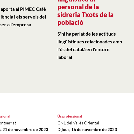
personal de la
 aporta al PIMEC Cafè
sidreria Txots de la
iència i els serveis del
població
er a l'empresa
S'hi ha parlat de les actituds
lingüístiques relacionades amb
l'ús del català en l'entorn
laboral
ssional
Ús professional
ntserrat
CNL del Vallès Oriental
, 21 de novembre de 2023
Dijous, 16 de novembre de 2023