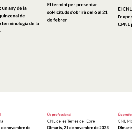
El termini per presentar
 un any de la
El CNL
sol·licituds s'obrirà del 6 al 21
quinzenal de
l'exper
de febrer
 terminologia de la
CPNL p
ó
l
Ús professional
Ús profe
na
CNL de les Terres de l'Ebre
CNL Mo
9 de novembre de
Dimarts, 21 de novembre de 2023
Dimarts