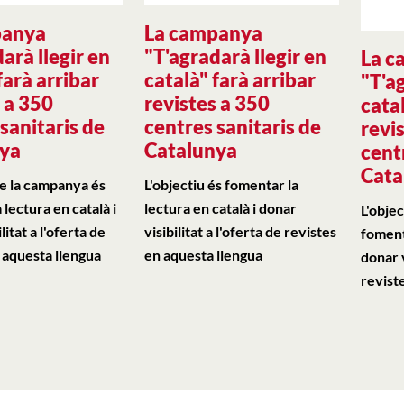
panya
La campanya
arà llegir en
"T'agradarà llegir en
La c
farà arribar
català" farà arribar
"T'a
 a 350
revistes a 350
catal
sanitaris de
centres sanitaris de
revi
nya
Catalunya
cent
Cata
de la campanya és
L'objectiu és fomentar la
 lectura en català i
lectura en català i donar
L'obje
litat a l'oferta de
visibilitat a l'oferta de revistes
fomenta
 aquesta llengua
en aquesta llengua
donar v
revist