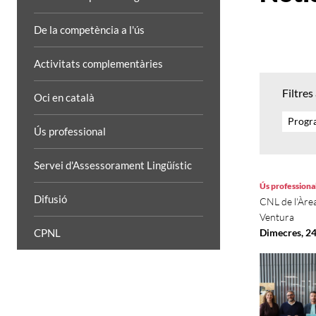
De la competència a l'ús
Activitats complementàries
Filtres
Oci en català
Progra
Ús professional
Servei d'Assessorament Lingüístic
Ús professiona
Difusió
CNL de l'Àre
Ventura
CPNL
Dimecres, 24