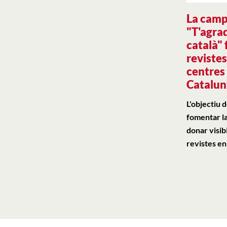
La cam
"T'agrad
català" 
revistes
centres 
Catalu
L'objectiu 
fomentar la
donar visibi
revistes en