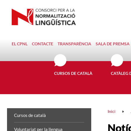
EL CPNL
CONTACTE
TRANSPARÈNCIA
SALA DE PREMSA
CURSOS DE CATALÀ
CATÀLEG 
Inici
Cursos de català
Notí
Voluntariat per la llengua