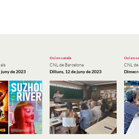
Oci en català
Oci en ca
als
CNL de Barcelona
CNL de
e juny de 2023
Dilluns, 12 de juny de 2023
Dimecre