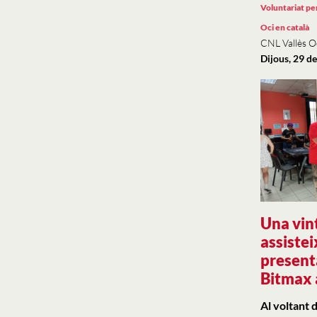
Voluntariat per
Oci en català
CNL Vallès O
Dijous, 29 d
Una vin
assistei
present
Bitmax
Al voltant 