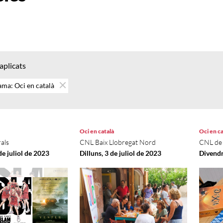
 aplicats
ma: Oci en català
Oci en català
Oci en ca
als
CNL Baix Llobregat Nord
CNL de 
de juliol de 2023
Dilluns, 3 de juliol de 2023
Divendr