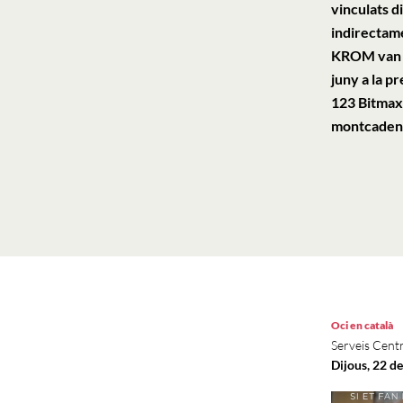
vinculats d
indirectame
KROM van as
juny a la p
123 Bitmax
montcaden
Oci en català
Serveis Centr
Dijous, 22 d