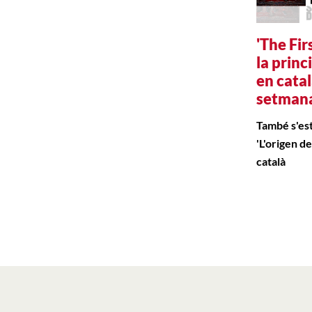
'The Fir
la princ
en cata
setman
També s'est
'L'origen de
català