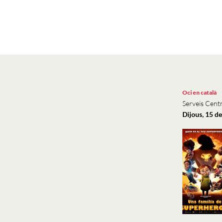
Oci en català
Serveis Centr
Dijous, 15 d