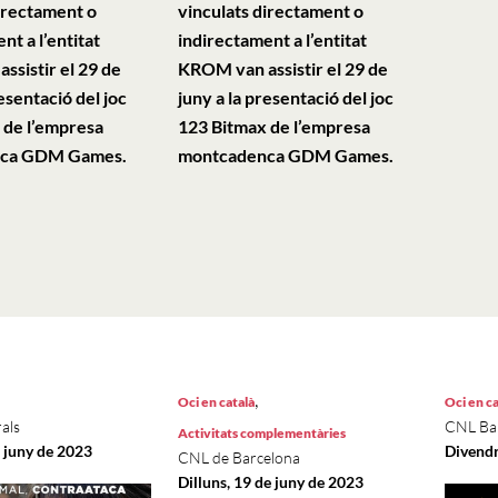
irectament o
vinculats directament o
nt a l’entitat
indirectament a l’entitat
sistir el 29 de
KROM van assistir el 29 de
resentació del joc
juny a la presentació del joc
 de l’empresa
123 Bitmax de l’empresa
ca GDM Games.
montcadenca GDM Games.
,
Oci en català
Oci en ca
als
CNL Bai
Activitats complementàries
e juny de 2023
Divendr
CNL de Barcelona
Dilluns, 19 de juny de 2023