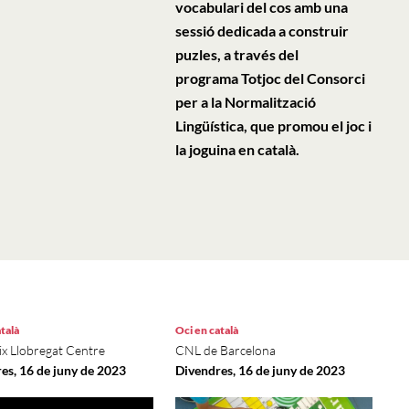
vocabulari del cos amb una
sessió dedicada a construir
puzles, a través del
programa Totjoc del Consorci
per a la Normalització
Lingüística, que promou el joc i
la joguina en català.
talà
Oci en català
x Llobregat Centre
CNL de Barcelona
es, 16 de juny de 2023
Divendres, 16 de juny de 2023