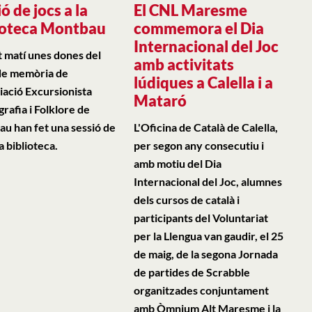
ó de jocs a la
El CNL Maresme
ioteca Montbau
commemora el Dia
Internacional del Joc
 matí unes dones del
amb activitats
 de memòria de
lúdiques a Calella i a
ciació Excursionista
Mataró
rafia i Folklore de
u han fet una sessió de
L'Oficina de Català de Calella,
la biblioteca.
per segon any consecutiu i
amb motiu del Dia
Internacional del Joc, alumnes
dels cursos de català i
participants del Voluntariat
per la Llengua van gaudir, el 25
de maig, de la segona Jornada
de partides de Scrabble
organitzades conjuntament
amb Òmnium Alt Maresme i la