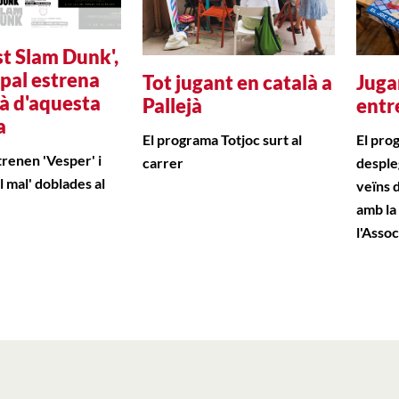
st Slam Dunk',
ipal estrena
Tot jugant en català a
Juga
là d'aquesta
Pallejà
entr
a
El programa Totjoc surt al
El pro
renen 'Vesper' i
carrer
desple
l mal' doblades al
veïns 
amb la
l'Assoc