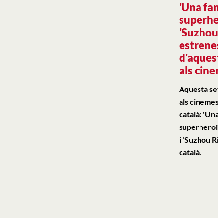
'Una fam
superher
'Suzhou 
estrene
d'aques
als cin
Aquesta se
als cinemes
català: 'Una
superherois
i 'Suzhou R
català.