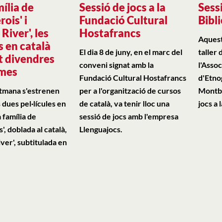
ília de
Sessió de jocs a la
Sessi
ois' i
Fundació Cultural
Bibl
River', les
Hostafrancs
Aquest
s en català
El dia 8 de juny, en el marc del
taller
t divendres
conveni signat amb la
l'Asso
emes
Fundació Cultural Hostafrancs
d'Etnog
tmana s'estrenen
per a l'organització de cursos
Montba
 dues pel·lícules en
de català, va tenir lloc una
jocs a 
 família de
sessió de jocs amb l'empresa
', doblada al català,
Llenguajocs.
iver', subtitulada en