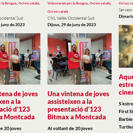
,
,
,
,
 la llengua
Oci en català
Voluntariat per la llengua
Oci en català
Oci en ca
Serveis
Oci en català
Dimarts
ccidental Sud
CNL Vallès Occidental Sud
e juny de 2023
Dijous, 29 de juny de 2023
Aque
estr
cine
tena de joves
Una vintena de joves
xen a la
assisteixen a la
S’estr
ació d'123
presentació d'123
First 
 a Montcada
Bitmax a Montcada
Barbie
Turtle
de 20 joves
Al voltant de 20 joves