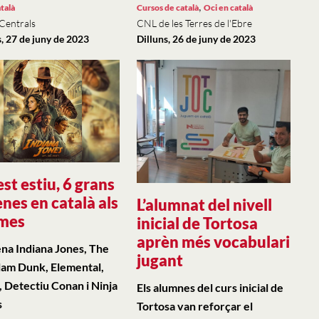
,
talà
Cursos de català
Oci en català
 Centrals
CNL de les Terres de l'Ebre
, 27 de juny de 2023
Dilluns, 26 de juny de 2023
st estiu, 6 grans
enes en català als
L’alumnat del nivell
mes
inicial de Tortosa
aprèn més vocabulari
ena Indiana Jones, The
jugant
Slam Dunk, Elemental,
, Detectiu Conan i Ninja
Els alumnes del curs inicial de
s
Tortosa van reforçar el