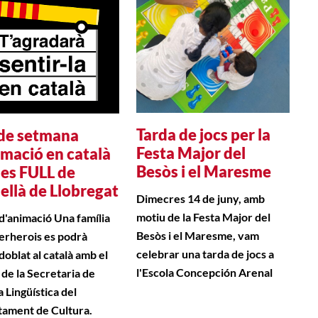
Tarda de jocs per la
de setmana
Festa Major del
imació en català
Besòs i el Maresme
nes FULL de
ellà de Llobregat
Dimecres 14 de juny, amb
motiu de la Festa Major del
 d'animació Una família
Besòs i el Maresme, vam
erherois es podrà
celebrar una tarda de jocs a
doblat al català amb el
l'Escola Concepción Arenal
 de la Secretaria de
a Lingüística del
ament de Cultura.