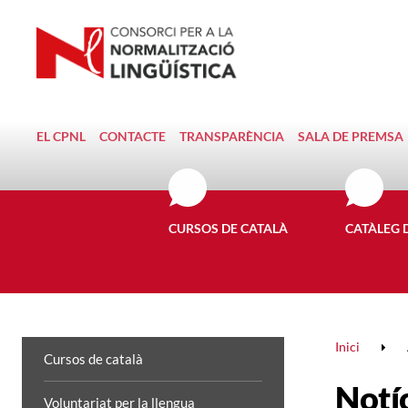
EL CPNL
CONTACTE
TRANSPARÈNCIA
SALA DE PREMSA
CURSOS DE CATALÀ
CATÀLEG 
Inici
Cursos de català
Notí
Voluntariat per la llengua