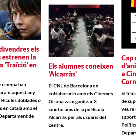
divendres els
 estrenen la
Cap 
a 'Traïció' en
d’an
Els alumnes coneixen
a Ci
'Alcarràs'
Corn
e cinema han
El CNL de Barcelona en
urant aquest any
El film
col·laboració amb els Cinemes
l·lícules doblades o
de sup
Girona va organitzar 3
s en català amb el
veure 
cinefòrums de la pel·lícula
 Departament de
suport
Alcarràs per als usuaris del
Polític
centre.
Depart