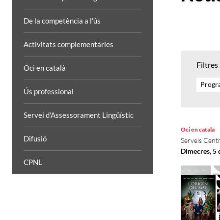
De la competència a l'ús
Activitats complementàries
Filtres
Oci en català
Progra
Ús professional
Servei d'Assessorament Lingüístic
Oci en català
Difusió
Serveis Centr
Dimecres, 5 
CPNL