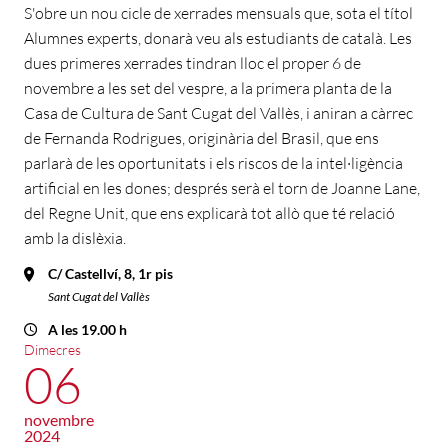
S'obre un nou cicle de xerrades mensuals que, sota el títol
Alumnes experts, donarà veu als estudiants de català. Les
dues primeres xerrades tindran lloc el proper 6 de
novembre a les set del vespre, a la primera planta de la
Casa de Cultura de Sant Cugat del Vallès, i aniran a càrrec
de Fernanda Rodrigues, originària del Brasil, que ens
parlarà de les oportunitats i els riscos de la intel·ligència
artificial en les dones; després serà el torn de Joanne Lane,
del Regne Unit, que ens explicarà tot allò que té relació
amb la dislèxia.
C/ Castellví, 8, 1r pis
Sant Cugat del Vallès
A les 19.00 h
Dimecres
06
novembre
2024