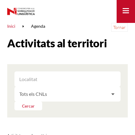
Me
Inici
Agenda
Tornar
Activitats al territori
FILTRAR
FILTRAR
LES
ELS
ACTIVITATS
FILTRAR
RESULTATS
PER
LES
LOCALITAT
ACTIVITATS
Cercar
PER
CNL