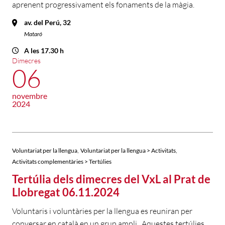
aprenent progressivament els fonaments de la màgia.
av. del Perú, 32
Mataró
A les 17.30 h
Dimecres
06
novembre
2024
,
,
Voluntariat per la llengua
Voluntariat per la llengua > Activitats
Activitats complementàries > Tertúlies
Tertúlia dels dimecres del VxL al Prat de
Llobregat 06.11.2024
Voluntaris i voluntàries per la llengua es reuniran per
conversar en català en un grup ampli. Aquestes tertúlies