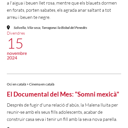
a l'aigua i beuen llet rosa, mentre que els blauets dormen
en forats, porten sabates, els agrada anar saltant a tot
arreu i beuen te negre.
Solivella, Vila-seca, Tarragona i la Bisbal del Penedès
Divendres
15
novembre
2024
Oci en català > Cinema en català
El Documental del Mes: "Somni mexicà"
Després de fugir d'una relació d'abús, la Malena lluita per
reunir-se amb els seus fills adolescents, acabar de
construir casa seva i tenir un fill amb la seva nova parella.