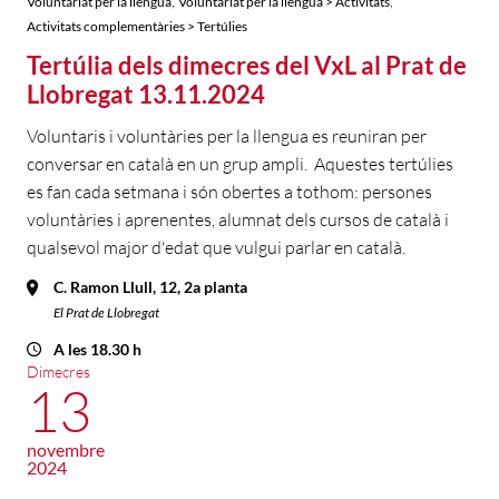
,
,
Voluntariat per la llengua
Voluntariat per la llengua > Activitats
Activitats complementàries > Tertúlies
Tertúlia dels dimecres del VxL al Prat de
Llobregat 13.11.2024
Voluntaris i voluntàries per la llengua es reuniran per
conversar en català en un grup ampli. Aquestes tertúlies
es fan cada setmana i són obertes a tothom: persones
voluntàries i aprenentes, alumnat dels cursos de català i
qualsevol major d'edat que vulgui parlar en català.
C. Ramon Llull, 12, 2a planta
El Prat de Llobregat
A les 18.30 h
Dimecres
13
novembre
2024