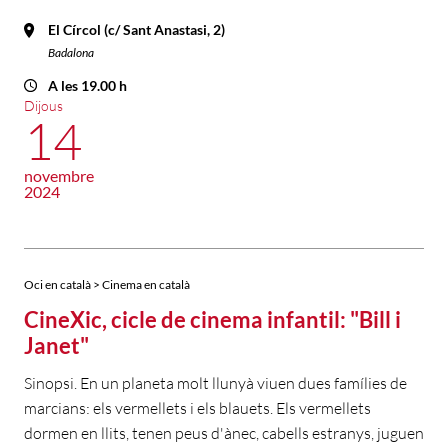
El Círcol (c/ Sant Anastasi, 2)
Badalona
A les 19.00 h
Dijous
14
novembre
2024
Oci en català > Cinema en català
CineXic, cicle de cinema infantil: "Bill i
Janet"
Sinopsi. En un planeta molt llunyà viuen dues famílies de
marcians: els vermellets i els blauets. Els vermellets
dormen en llits, tenen peus d'ànec, cabells estranys, juguen