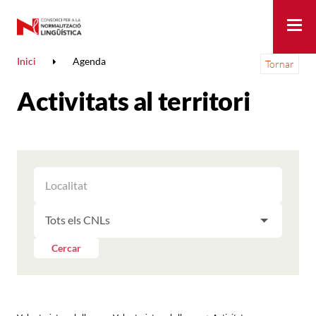
Me
Inici
Agenda
Tornar
Activitats al territori
FILTRAR
FILTRAR
LES
ELS
ACTIVITATS
FILTRAR
RESULTATS
PER
LES
LOCALITAT
ACTIVITATS
Cercar
PER
CNL