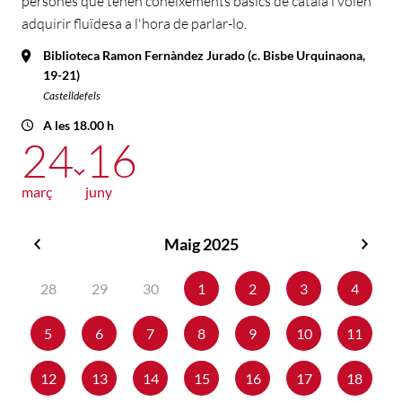
persones que tenen coneixements bàsics de català i volen
adquirir fluïdesa a l'hora de parlar-lo.
Biblioteca Ramon Fernàndez Jurado (c. Bisbe Urquinaona,
19-21)
Castelldefels
A les 18.00 h
24
16
març
juny
Maig 2025
Abril
Juny
2025
2025
28
29
30
1
2
3
4
5
6
7
8
9
10
11
12
13
14
15
16
17
18