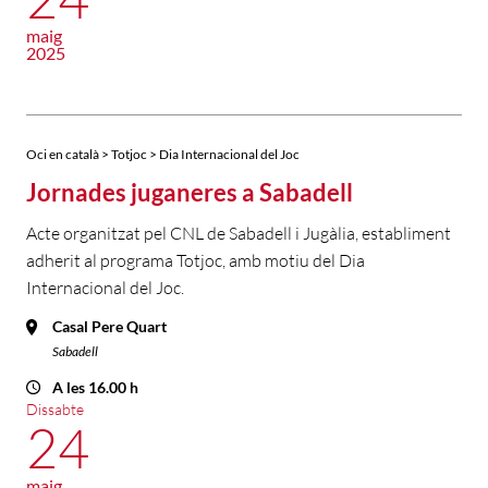
maig
2025
Oci en català > Totjoc > Dia Internacional del Joc
Jornades juganeres a Sabadell
Acte organitzat pel CNL de Sabadell i Jugàlia, establiment
adherit al programa Totjoc, amb motiu del Dia
Internacional del Joc.
Casal Pere Quart
Sabadell
A les 16.00 h
Dissabte
24
maig