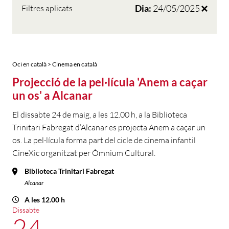
Dia:
24/05/2025
Filtres aplicats
Oci en català > Cinema en català
Projecció de la pel·lícula 'Anem a caçar
un os' a Alcanar
El dissabte 24 de maig, a les 12.00 h, a la Biblioteca
Trinitari Fabregat d’Alcanar es projecta Anem a caçar un
os. La pel·lícula forma part del cicle de cinema infantil
CineXic organitzat per Òmnium Cultural.
Biblioteca Trinitari Fabregat
Alcanar
A les 12.00 h
Dissabte
24