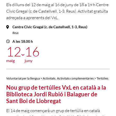
Els dilluns del 12 de maig al 16 de juny de 18 a 19 h Centre
Cívic Gregal (c. de Castellvell, 1-3, Reus). Activitat gratuïta
adreçada a aprenents del VxL.
Centre Cívic Gregal (c. de Castellvell, 1-3, Reus)
Reus
A les 18.00 h
12
16
maig
juny
,
Voluntariat per la llengua > Activitats
Activitats complementàries > Tertúlies
Nou grup de tertúlies VxL en català a la
Biblioteca Jordi Rubió i Balaguer de
Sant Boi de Llobregat
El 14 de maig començarà un grup de tertúlia en català