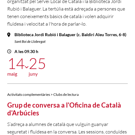
organitzat pel Servei Local de Català i la Biblioteca Jordi
Rubió i Balaguer. La tertúlia està adreçada a persones que
tenen coneixements bàsics de català i volen adquirir
fluïdesa i velocitat a l'hora de parlar-lo.
Biblioteca Jordi Rubió i Balaguer (c. Baldiri Aleu Torres, 6-8)
Sant Boi de Llobregat
A les 09.30 h
14
25
maig
juny
Activitats complementàries > Clubs de lectura
Grup de conversa a l'Oficina de Català
d'Arbúcies
S’adreça a alumnes de català que vulguin guanyar
seguretat i fluïdesa en la conversa. Les sessions, conduïdes