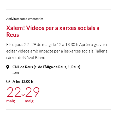
Activitats complementàries
Xalem! Vídeos per a xarxes socials a
Reus
Els dijous 22 i 29 de maig de 12 a 13.30 h Aprèn a gravar i
editar vídeos amb impacte per a les xarxes socials. Taller a
càrrec de Núvol Blanc.
CNL de Reus (c. de l’Àliga de Reus, 1, Reus)
Reus
A les 12.00 h
22
29
maig
maig