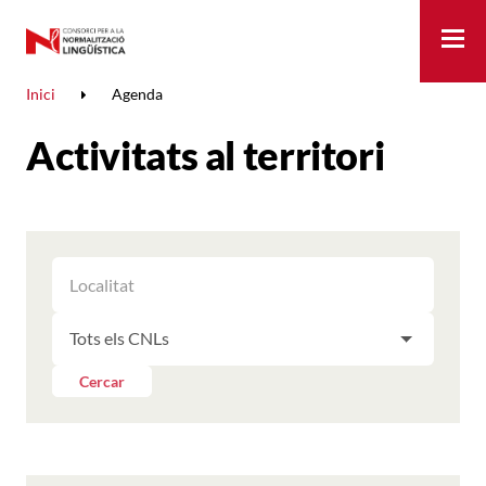
Me
Inici
Agenda
Activitats al territori
FILTRAR
FILTRAR
LES
ELS
ACTIVITATS
FILTRAR
RESULTATS
PER
LES
LOCALITAT
ACTIVITATS
Cercar
PER
CNL