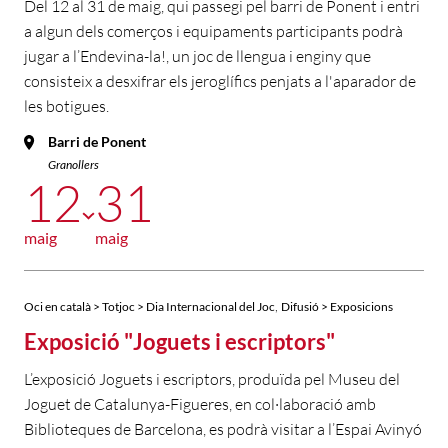
Del 12 al 31 de maig, qui passegi pel barri de Ponent i entri
a algun dels comerços i equipaments participants podrà
jugar a l’Endevina-la!, un joc de llengua i enginy que
consisteix a desxifrar els jeroglífics penjats a l'aparador de
les botigues.
Barri de Ponent
Granollers
12
31
maig
maig
,
Oci en català > Totjoc > Dia Internacional del Joc
Difusió > Exposicions
Exposició "Joguets i escriptors"
L’exposició Joguets i escriptors, produïda pel Museu del
Joguet de Catalunya-Figueres, en col·laboració amb
Biblioteques de Barcelona, es podrà visitar a l’Espai Avinyó