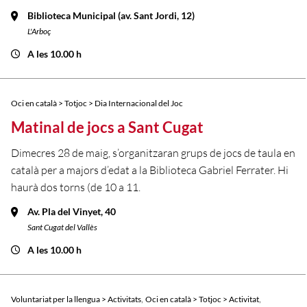
Biblioteca Municipal (av. Sant Jordi, 12)
L'Arboç
A les 10.00 h
Oci en català > Totjoc > Dia Internacional del Joc
Matinal de jocs a Sant Cugat
Dimecres 28 de maig, s’organitzaran grups de jocs de taula en
català per a majors d’edat a la Biblioteca Gabriel Ferrater. Hi
haurà dos torns (de 10 a 11.
Av. Pla del Vinyet, 40
Sant Cugat del Vallès
A les 10.00 h
,
,
Voluntariat per la llengua > Activitats
Oci en català > Totjoc > Activitat