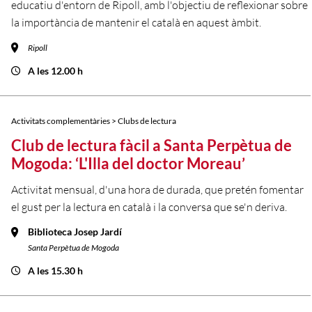
educatiu d'entorn de Ripoll, amb l'objectiu de reflexionar sobre
la importància de mantenir el català en aquest àmbit.
Ripoll
A les 12.00 h
Activitats complementàries > Clubs de lectura
Club de lectura fàcil a Santa Perpètua de
Mogoda: ‘L'Illa del doctor Moreau’
Activitat mensual, d'una hora de durada, que pretén fomentar
el gust per la lectura en català i la conversa que se'n deriva.
Biblioteca Josep Jardí
Santa Perpètua de Mogoda
A les 15.30 h