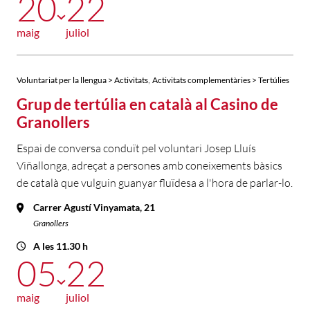
20
22
maig
juliol
,
Voluntariat per la llengua > Activitats
Activitats complementàries > Tertúlies
Grup de tertúlia en català al Casino de
Granollers
Espai de conversa conduït pel voluntari Josep Lluís
Viñallonga, adreçat a persones amb coneixements bàsics
de català que vulguin guanyar fluïdesa a l'hora de parlar-lo.
Carrer Agustí Vinyamata, 21
Granollers
A les 11.30 h
05
22
maig
juliol