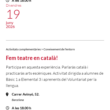
A les 18.00 h
Divendres
19
juny
2026
Activitats complementàries > Coneixement de l'entorn
Fem teatre en català!
Participa en aquesta experiència. Parlaràs català i
practicaràs arts escèniques. Activitat dirigida a alumnes de
Bàsic 1 a Elemental 3 i aprenents del Voluntariat per la
llengua.
Carrer Avinyó, 52.
Barcelona
A les 18.00 h