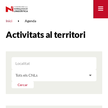
Me
Inici
Agenda
Activitats al territori
FILTRAR
FILTRAR
LES
ELS
ACTIVITATS
FILTRAR
RESULTATS
PER
LES
LOCALITAT
ACTIVITATS
Cercar
PER
CNL