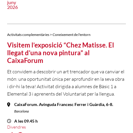
juny
2026
Activitats complementàries > Coneixement de l'entorn
Visitem l’exposició “Chez Matisse. El
llegat d’una nova pintura” al
CaixaForum
Et convidem a descobrir un art trencador que va canviar el
món: una oportunitat única per aprofundir en la seva obra
i dir-hi la teva! Activitat dirigida a alumnes de Bàsic 1 a
Elemental 3 i aprenents del Voluntariat per la llengua.
CaixaForum. Avinguda Francesc Ferrer i Guàrdia, 6-8.
Barcelona
A les 09.45 h
Divendres