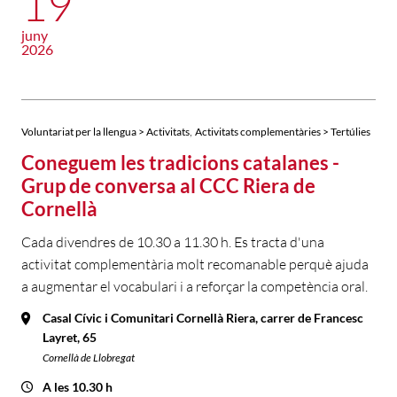
19
juny
2026
,
Voluntariat per la llengua > Activitats
Activitats complementàries > Tertúlies
Coneguem les tradicions catalanes -
Grup de conversa al CCC Riera de
Cornellà
Cada divendres de 10.30 a 11.30 h. Es tracta d'una
activitat complementària molt recomanable perquè ajuda
a augmentar el vocabulari i a reforçar la competència oral.
Casal Cívic i Comunitari Cornellà Riera, carrer de Francesc
Layret, 65
Cornellà de Llobregat
A les 10.30 h