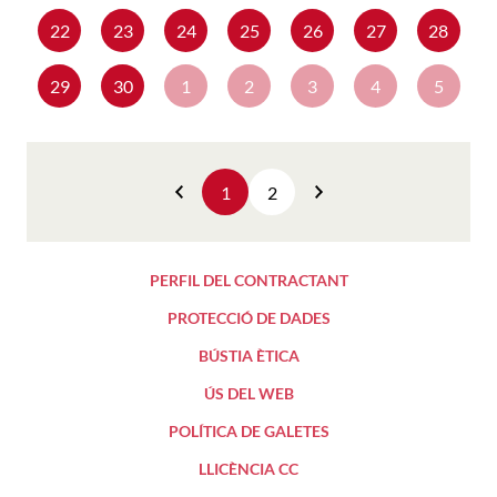
22
23
24
25
26
27
28
29
30
1
2
3
4
5
1
2
Anterior
Següent
PERFIL DEL CONTRACTANT
PROTECCIÓ DE DADES
BÚSTIA ÈTICA
ÚS DEL WEB
POLÍTICA DE GALETES
LLICÈNCIA CC