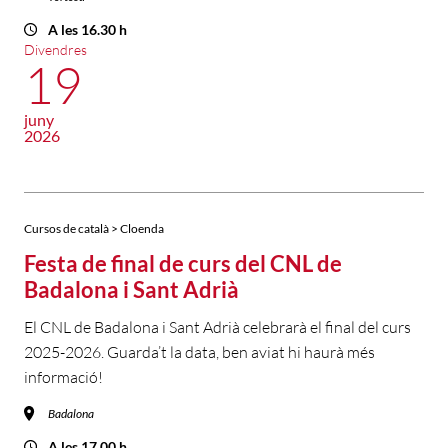
A les 16.30 h
Divendres
19
juny
2026
Cursos de català > Cloenda
Festa de final de curs del CNL de
Badalona i Sant Adrià
El CNL de Badalona i Sant Adrià celebrarà el final del curs
2025-2026. Guarda’t la data, ben aviat hi haurà més
informació!
Badalona
A les 17.00 h