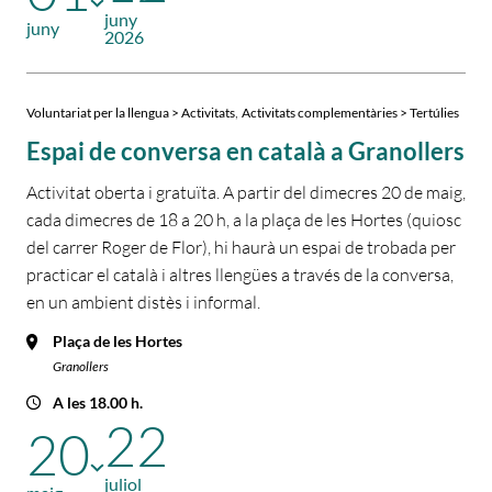
juny
juny
2026
,
Voluntariat per la llengua > Activitats
Activitats complementàries > Tertúlies
Espai de conversa en català a Granollers
Activitat oberta i gratuïta. A partir del dimecres 20 de maig,
cada dimecres de 18 a 20 h, a la plaça de les Hortes (quiosc
del carrer Roger de Flor), hi haurà un espai de trobada per
practicar el català i altres llengües a través de la conversa,
en un ambient distès i informal.
Plaça de les Hortes
Granollers
A les 18.00 h.
22
20
juliol