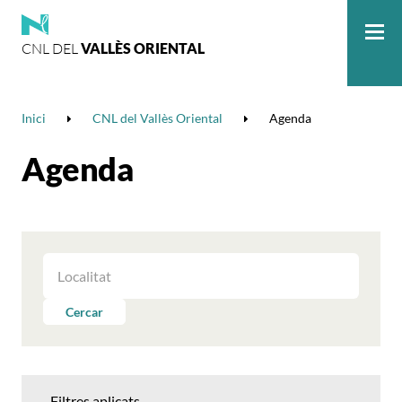
CNL DEL
VALLÈS ORIENTAL
Me
Inici
CNL del Vallès Oriental
Agenda
Agenda
FILTRAR
LES
ACTIVITATS
Cercar
PER
LOCALITAT
Filtres aplicats