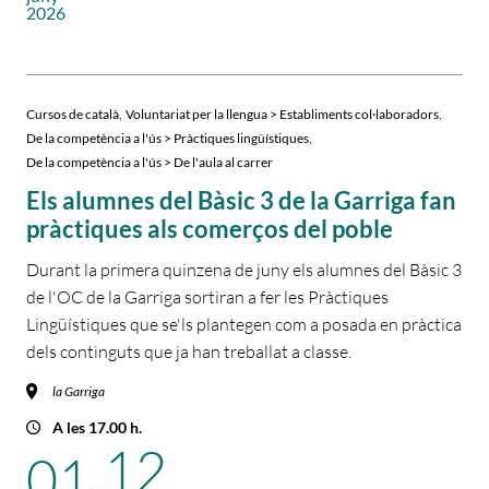
2026
,
,
Cursos de català
Voluntariat per la llengua > Establiments col·laboradors
,
De la competència a l'ús > Pràctiques lingüístiques
De la competència a l'ús > De l'aula al carrer
Els alumnes del Bàsic 3 de la Garriga fan
pràctiques als comerços del poble
Durant la primera quinzena de juny els alumnes del Bàsic 3
de l'OC de la Garriga sortiran a fer les Pràctiques
Lingüístiques que se'ls plantegen com a posada en pràctica
dels continguts que ja han treballat a classe.
la Garriga
A les 17.00 h.
12
01