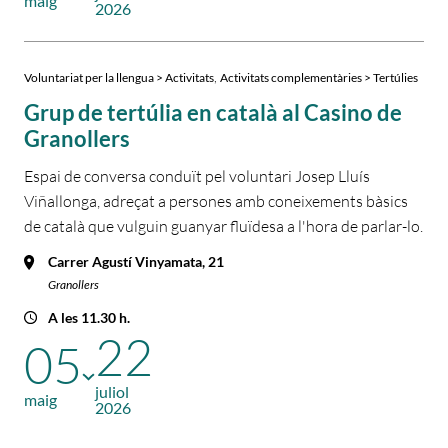
maig
2026
,
Voluntariat per la llengua > Activitats
Activitats complementàries > Tertúlies
Grup de tertúlia en català al Casino de
Granollers
Espai de conversa conduït pel voluntari Josep Lluís
Viñallonga, adreçat a persones amb coneixements bàsics
de català que vulguin guanyar fluïdesa a l'hora de parlar-lo.
Carrer Agustí Vinyamata, 21
Granollers
A les 11.30 h.
22
05
juliol
maig
2026