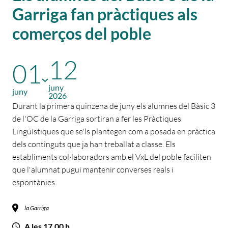
Garriga fan pràctiques als
comerços del poble
12
01
juny
juny
2026
Durant la primera quinzena de juny els alumnes del Bàsic 3
de l'OC de la Garriga sortiran a fer les Pràctiques
Lingüístiques que se'ls plantegen com a posada en pràctica
dels continguts que ja han treballat a classe. Els
establiments col·laboradors amb el VxL del poble faciliten
que l'alumnat pugui mantenir converses reals i
espontànies.
la Garriga
A les 17.00 h.