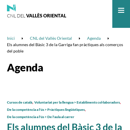
CNL DEL
VALLÈS ORIENTAL
Me
Inici
CNL del Vallès Oriental
Agenda
Els alumnes del Bàsic 3 de la Garriga fan pràctiques als comerços
del poble
Agenda
,
,
Cursos de català
Voluntariat per la llengua > Establiments col·laboradors
,
De la competència a l'ús > Pràctiques lingüístiques
De la competència a l'ús > De l'aula al carrer
Els alumnes del Bàsic 3 de la