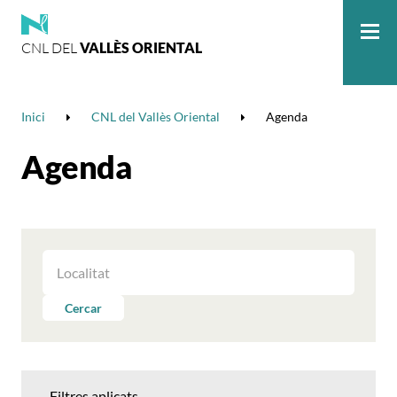
CNL DEL
VALLÈS ORIENTAL
Me
Inici
CNL del Vallès Oriental
Agenda
Agenda
FILTRAR
LES
ACTIVITATS
Cercar
PER
LOCALITAT
Filtres aplicats