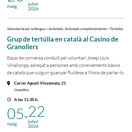
juliol
maig
2026
,
Voluntariat per la llengua > Activitats
Activitats complementàries > Tertúlies
Grup de tertúlia en català al Casino de
Granollers
Espai de conversa conduït pel voluntari Josep Lluís
Viñallonga, adreçat a persones amb coneixements bàsics
de català que vulguin guanyar fluïdesa a l'hora de parlar-lo.
Carrer Agustí Vinyamata, 21
Granollers
A les 11.30 h.
22
05
juliol
maig
2026