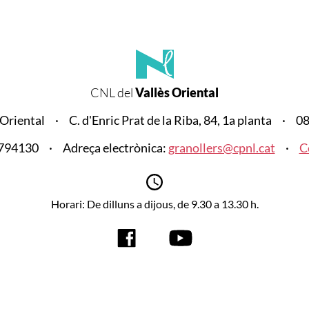
CNL del
Vallès Oriental
 Oriental
C. d'Enric Prat de la Riba, 84, 1a planta
08
8794130
Adreça electrònica:
granollers@cpnl.cat
C
Horari: De dilluns a dijous, de 9.30 a 13.30 h.