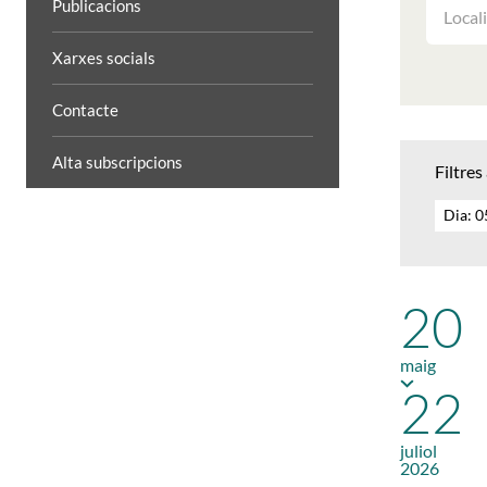
FILTRAR
Publicacions
LES
ACTIVIT
Xarxes socials
PER
LOCALIT
Contacte
Alta subscripcions
Filtres
Dia: 
20
maig
22
juliol
2026