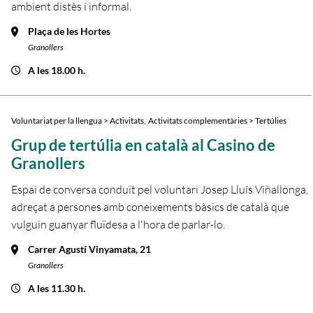
ambient distès i informal.
Plaça de les Hortes
Granollers
A les 18.00 h.
,
Voluntariat per la llengua > Activitats
Activitats complementàries > Tertúlies
Grup de tertúlia en català al Casino de
Granollers
Espai de conversa conduït pel voluntari Josep Lluís Viñallonga,
adreçat a persones amb coneixements bàsics de català que
vulguin guanyar fluïdesa a l'hora de parlar-lo.
Carrer Agustí Vinyamata, 21
Granollers
A les 11.30 h.