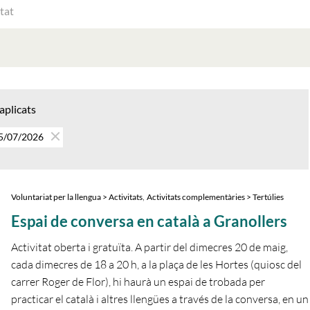
ATS
AT
 aplicats
05/07/2026
,
Voluntariat per la llengua > Activitats
Activitats complementàries > Tertúlies
Espai de conversa en català a Granollers
Activitat oberta i gratuïta. A partir del dimecres 20 de maig,
cada dimecres de 18 a 20 h, a la plaça de les Hortes (quiosc del
carrer Roger de Flor), hi haurà un espai de trobada per
practicar el català i altres llengües a través de la conversa, en un