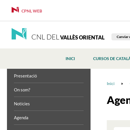
CPNL WEB
CNL DEL
VALLÈS ORIENTAL
Canviar 
INICI
CURSOS DE CATAL
Presentació
Inici
On som?
Age
Notícies
Agenda