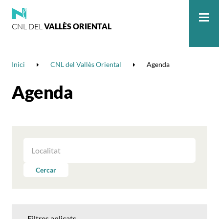
CNL DEL
VALLÈS ORIENTAL
Me
Inici
CNL del Vallès Oriental
Agenda
Agenda
FILTRAR
LES
ACTIVITATS
Cercar
PER
LOCALITAT
Filtres aplicats