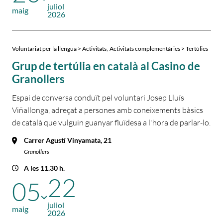
juliol
maig
2026
,
Voluntariat per la llengua > Activitats
Activitats complementàries > Tertúlies
Grup de tertúlia en català al Casino de
Granollers
Espai de conversa conduït pel voluntari Josep Lluís
Viñallonga, adreçat a persones amb coneixements bàsics
de català que vulguin guanyar fluïdesa a l'hora de parlar-lo.
Carrer Agustí Vinyamata, 21
Granollers
A les 11.30 h.
22
05
juliol
maig
2026