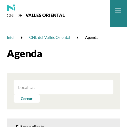
CNL DEL
VALLÈS ORIENTAL
Me
Inici
CNL del Vallès Oriental
Agenda
Agenda
FILTRAR
LES
ACTIVITATS
Cercar
PER
LOCALITAT
Filtres aplicats