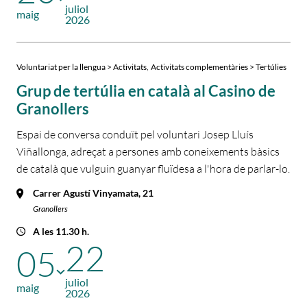
juliol
maig
2026
,
Voluntariat per la llengua > Activitats
Activitats complementàries > Tertúlies
Grup de tertúlia en català al Casino de
Granollers
Espai de conversa conduït pel voluntari Josep Lluís
Viñallonga, adreçat a persones amb coneixements bàsics
de català que vulguin guanyar fluïdesa a l'hora de parlar-lo.
Carrer Agustí Vinyamata, 21
Granollers
A les 11.30 h.
22
05
juliol
maig
2026