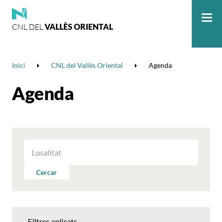
CNL DEL
VALLÈS ORIENTAL
Me
Inici
CNL del Vallès Oriental
Agenda
Agenda
FILTRAR
LES
ACTIVITATS
Cercar
PER
LOCALITAT
Filtres aplicats