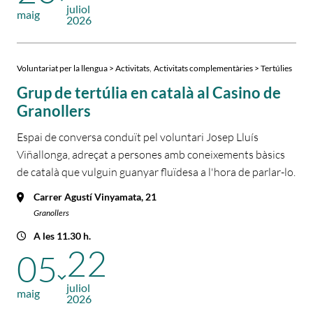
juliol
maig
2026
,
Voluntariat per la llengua > Activitats
Activitats complementàries > Tertúlies
Grup de tertúlia en català al Casino de
Granollers
Espai de conversa conduït pel voluntari Josep Lluís
Viñallonga, adreçat a persones amb coneixements bàsics
de català que vulguin guanyar fluïdesa a l'hora de parlar-lo.
Carrer Agustí Vinyamata, 21
Granollers
A les 11.30 h.
22
05
juliol
maig
2026