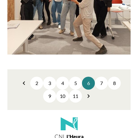
2
3
4
5
6
7
8
Anterior
9
10
11
Següent
CNL
L'Heura