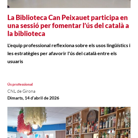
La Biblioteca Can Peixauet participa en
una sessió per fomentar l’ús del català a
la biblioteca
L'equip professional reflexiona sobre els usos lingüístics i
les estratègies per afavorir l'ús del català entre els
usuaris
Ús professional
CNL de Girona
Dimarts, 14 d’abril de 2026