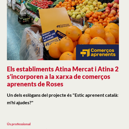
Els establiments Atina Mercat i Atina 2
s’incorporen a la xarxa de comerços
aprenents de Roses
Un dels eslògans del projecte és "Estic aprenent català:
m'hi ajudes?"
Ús professional