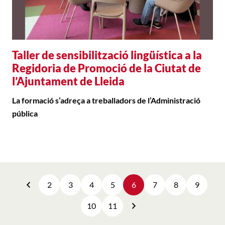
Taller de sensibilització lingüística a la
Regidoria de Promoció de la Ciutat de
l’Ajuntament de Lleida
La formació s’adreça a treballadors de l’Administració
pública
2
3
4
5
6
7
8
9
Anterior
10
11
Següent