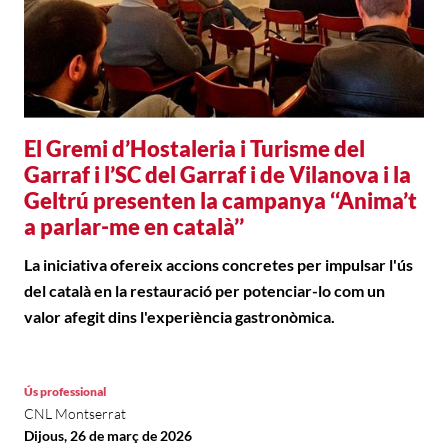
El Gremi d’Hostaleria i Turisme del
Garraf i l’SC del Garraf i de Vilanova i la
Geltrú presenten la campanya ‘‘Anima’t
a parlar-me en català’’
La iniciativa ofereix accions concretes per impulsar l'ús
del català en la restauració per potenciar-lo com un
valor afegit dins l'experiència gastronòmica.
Ús professional
CNL Montserrat
Dijous, 26 de març de 2026