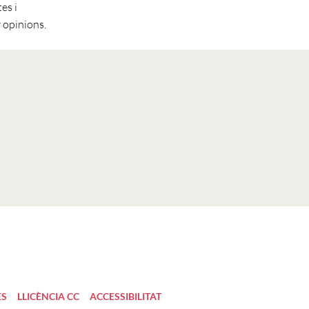
es i
 opinions.
ES
LLICÈNCIA CC
ACCESSIBILITAT