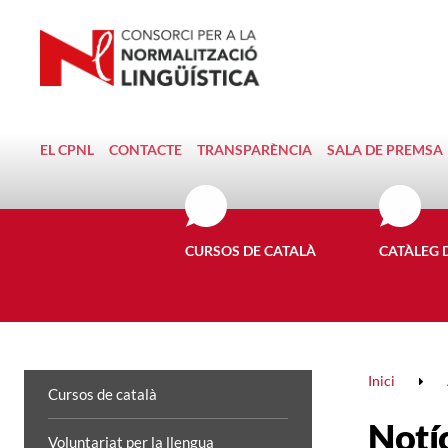
EL CPNL
CONTACTE
TRANSPARÈNCIA
SALA DE PREMSA
CURSOS DE CATALÀ
CATÀLEG 
Inici
Cursos de català
Notí
Voluntariat per la llengua