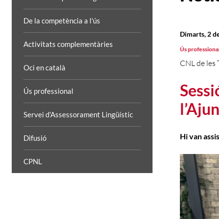
De la competència a l'ús
Dimarts, 2 d
Activitats complementàries
Ús professiona
CNL de les 
Oci en català
Sessi
Ús professional
l’Aju
Servei d'Assessorament Lingüístic
Hi van assi
Difusió
CPNL