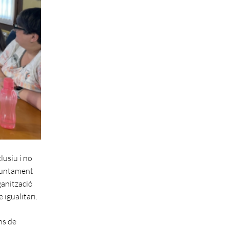
lusiu i no
Ajuntament
ganització
 igualitari.
ons de