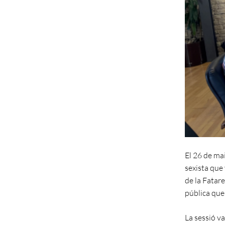
El 26 de ma
sexista que
de la Fatare
pública que 
La sessió va