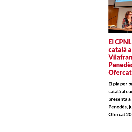
El CPNL
català 
Vilafran
Penedès
Oferca
El pla per 
català al c
presenta a l
Penedès, ju
Ofercat 20