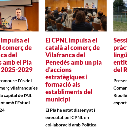
 impulsa el
El CPNL impulsa el
Sess
al comerç de
català al comerç de
pràc
ca del
Vilafranca del
ling
 amb el Pla
Penedès amb un pla
enti
t 2025-2029
d’accions
del 
estratègiques i
promoure l'ús del
Presen
formació als
omerç vilafranquí es
Comarc
establiments del
a capital de l'Alt
Ripollè
municipi
nt amb l'Estudi
esport
24
El Pla ha estat dissenyat i
executat pel CPNL en
col·laboració amb Política