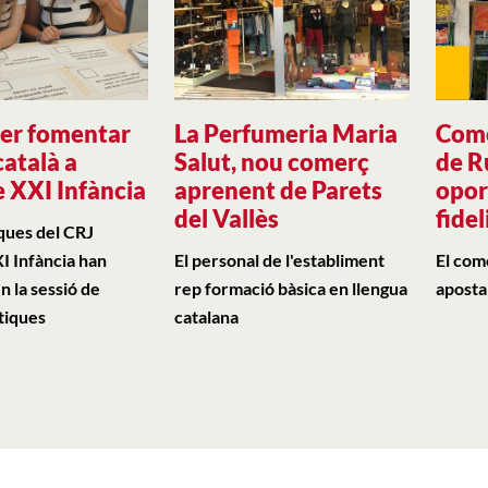
per fomentar
La Perfumeria Maria
Come
català a
Salut, nou comerç
de R
e XXI Infància
aprenent de Parets
opor
del Vallès
fidel
ques del CRJ
I Infància han
El personal de l'establiment
El com
n la sessió de
rep formació bàsica en llengua
aposta 
tiques
catalana