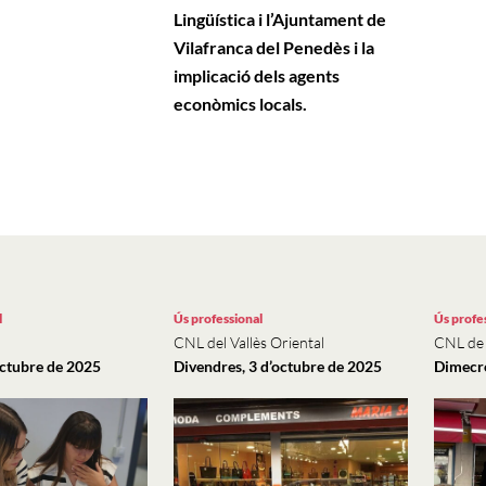
Lingüística i l’Ajuntament de
Vilafranca del Penedès i la
implicació dels agents
econòmics locals.
l
Ús professional
Ús profe
CNL del Vallès Oriental
CNL de 
’octubre de 2025
Divendres, 3 d’octubre de 2025
Dimecre