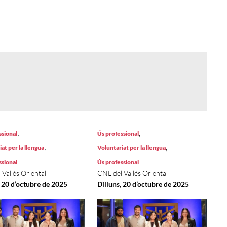
,
,
ssional
Ús professional
,
,
at per la llengua
Voluntariat per la llengua
ssional
Ús professional
 Vallès Oriental
CNL del Vallès Oriental
, 20 d’octubre de 2025
Dilluns, 20 d’octubre de 2025