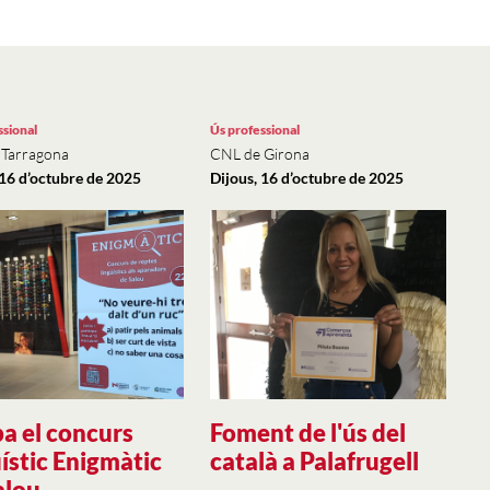
ssional
Ús professional
 Tarragona
CNL de Girona
 16 d’octubre de 2025
Dijous, 16 d’octubre de 2025
a el concurs
Foment de l'ús del
üístic Enigmàtic
català a Palafrugell
alou