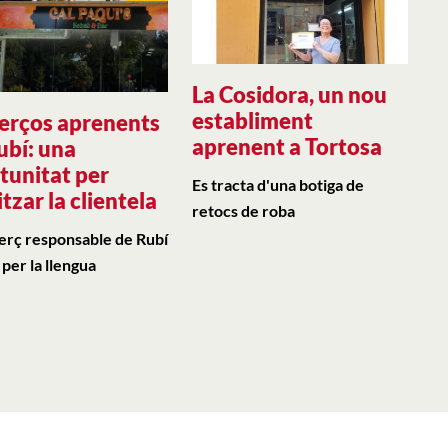
La Cosidora, un nou
establiment
rços aprenents
aprenent a Tortosa
ubí: una
tunitat per
Es tracta d'una botiga de
itzar la clientela
retocs de roba
erç responsable de Rubí
per la llengua