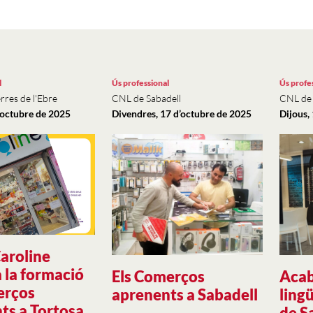
l
Ús professional
Ús profe
rres de l'Ebre
CNL de Sabadell
CNL de
d’octubre de 2025
Divendres, 17 d’octubre de 2025
Dijous,
aroline
a la formació
Els Comerços
Acab
erços
aprenents a Sabadell
ling
ts a Tortosa
de S