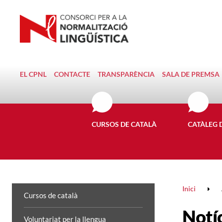
EL CPNL
CONTACTE
TRANSPARÈNCIA
SALA DE PREMSA
CURSOS DE CATALÀ
CATÀLEG 
Inici
Cursos de català
Notí
Voluntariat per la llengua