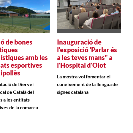
ió de bones
Inauguració de
tiques
l'exposició 'Parlar és
üístiques amb les
a les teves mans" a
tats esportives
l'Hospital d'Olot
Ripollès
La mostra vol fomentar el
tació del Servei
coneixement de la llengua de
al de Català del
signes catalana
s a les entitats
ives de la comarca