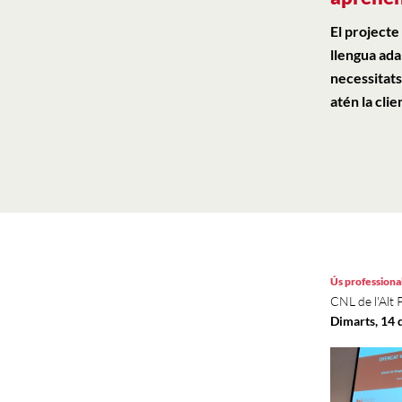
El projecte
llengua ada
necessitats
atén la clie
Ús professiona
CNL de l'Alt 
Dimarts, 14 