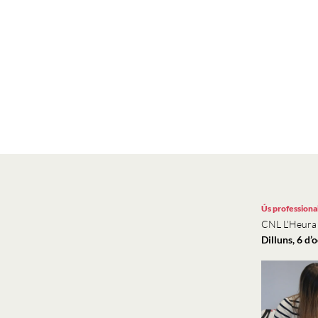
Ús professiona
CNL L'Heura
Dilluns, 6 d