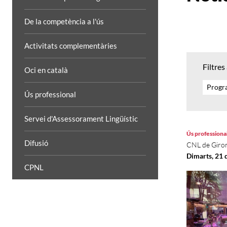
De la competència a l'ús
Activitats complementàries
Filtres
Oci en català
Progra
Ús professional
Servei d'Assessorament Lingüístic
Ús professiona
Difusió
CNL de Giro
Dimarts, 21 
CPNL