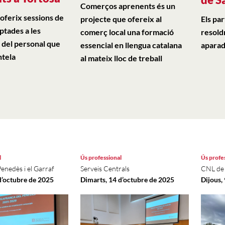
Comerços aprenents és un
 oferix sessions de
projecte que ofereix al
Els pa
ptades a les
comerç local una formació
resold
 del personal que
essencial en llengua catalana
aparad
ntela
al mateix lloc de treball
l
Ús professional
Ús profe
Penedès i el Garraf
Serveis Centrals
CNL de
d’octubre de 2025
Dimarts, 14 d’octubre de 2025
Dijous,