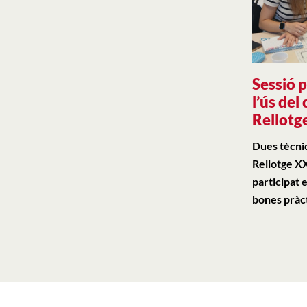
Sessió 
l’ús del 
Rellotg
Dues tècni
Rellotge XX
participat e
bones pràc