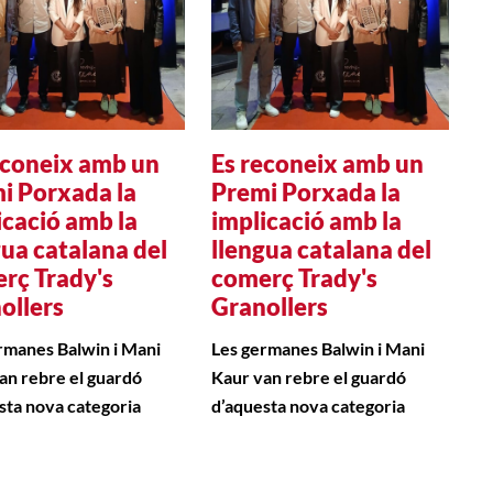
econeix amb un
Es reconeix amb un
i Porxada la
Premi Porxada la
icació amb la
implicació amb la
gua catalana del
llengua catalana del
rç Trady's
comerç Trady's
ollers
Granollers
rmanes Balwin i Mani
Les germanes Balwin i Mani
an rebre el guardó
Kaur van rebre el guardó
sta nova categoria
d’aquesta nova categoria