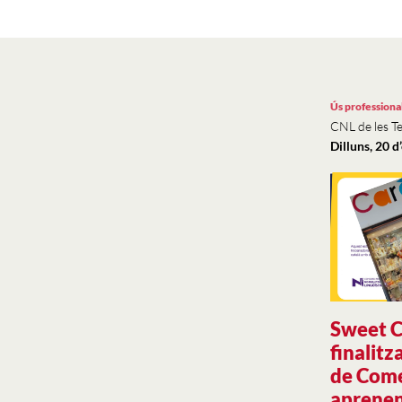
Ús professiona
CNL de les Te
Dilluns, 20 
Sweet C
finalitz
de Com
aprenen