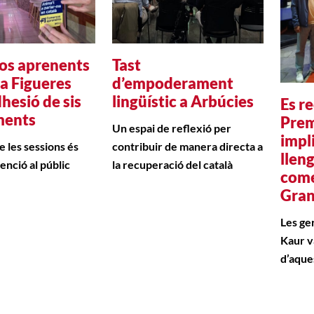
os aprenents
Tast
 a Figueres
d’empoderament
hesió de sis
lingüístic a Arbúcies
Es r
ments
Prem
Un espai de reflexió per
impl
e les sessions és
contribuir de manera directa a
llen
tenció al públic
la recuperació del català
come
Gran
Les ge
Kaur v
d’aque