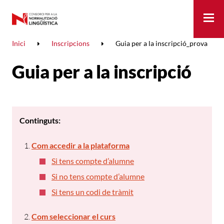
Me
Inici
Inscripcions
Guia per a la inscripció_prova
Guia per a la inscripció
Continguts:
Com accedir a la plataforma
Si tens compte d’alumne
Si no tens compte d’alumne
Si tens un codi de tràmit
Com seleccionar el curs