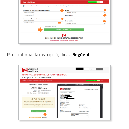
Per con
tinuar la inscripció, clica a
Següent
.