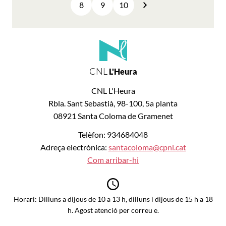
8
9
10
Següent
CNL
L'Heura
CNL L'Heura
Rbla. Sant Sebastià, 98-100, 5a planta
08921 Santa Coloma de Gramenet
Telèfon: 934684048
Adreça electrònica:
santacoloma@cpnl.cat
Com arribar-hi
Horari: Dilluns a dijous de 10 a 13 h, dilluns i dijous de 15 h a 18
h. Agost atenció per correu e.