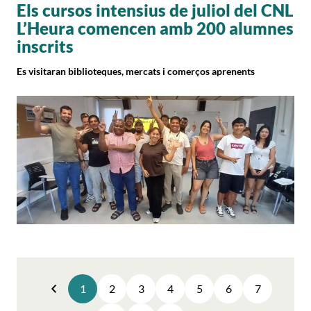
Els cursos intensius de juliol del CNL
L’Heura comencen amb 200 alumnes
inscrits
Es visitaran biblioteques, mercats i comerços aprenents
1
2
3
4
5
6
7
Anterior